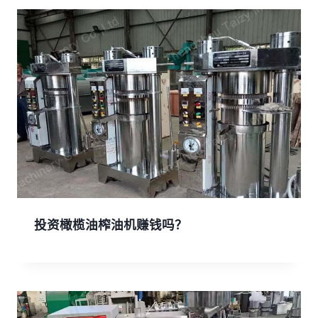
投资橄榄油榨油机赚钱吗？