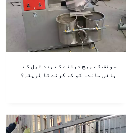
سونف کے بیج دبانے کے بعد تیل کے
باقی ماندہ کو کم کرنے کا طریقہ؟