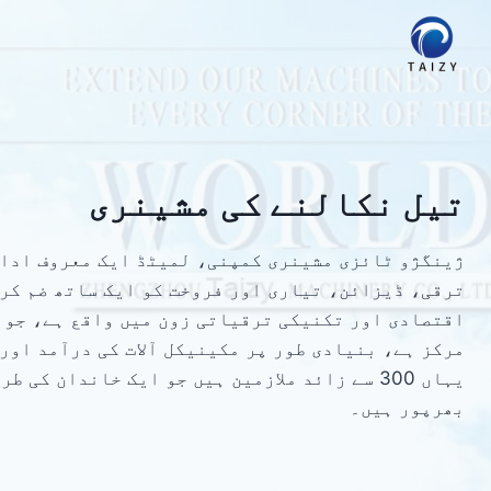
Ski
t
conten
تیل نکالنے کی مشینری
ژینگژو ٹائزی مشینری کمپنی، لمیٹڈ ایک معروف ادار
ترقی، ڈیزائن، تیاری اور فروخت کو ایک ساتھ ضم کر
اقتصادی اور تکنیکی ترقیاتی زون میں واقع ہے، جو 
مرکز ہے، بنیادی طور پر مکینیکل آلات کی درآمد اور
یہاں 300 سے زائد ملازمین ہیں جو ایک خاندان کی 
بھرپور ہیں۔