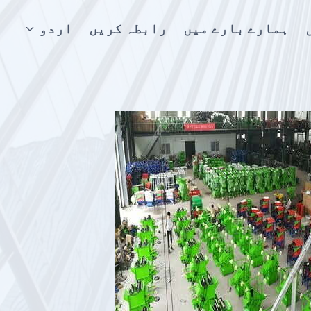
ہمارے بارے میں
رابطہ کریں
اردو