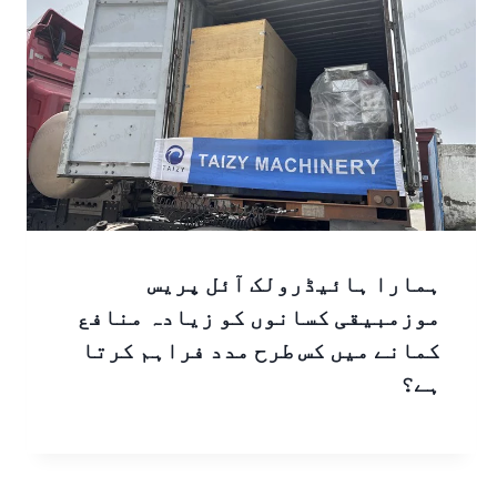
ہمارا ہائیڈرولک آئل پریس
موزمبیقی کسانوں کو زیادہ منافع
کمانے میں کس طرح مدد فراہم کرتا
ہے؟