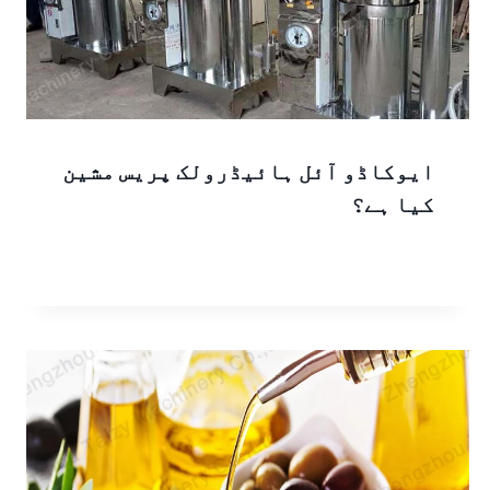
ایوکاڈو آئل ہائیڈرولک پریس مشین
کیا ہے؟