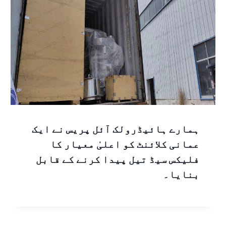
ہمارے ہائیڈرولک آئل پریس نے ایک
عمانی کلائنٹ کو اعلیٰ معیار کا
فلیکس سیڈ تیل پیدا کرنے کے قابل
بنایا۔