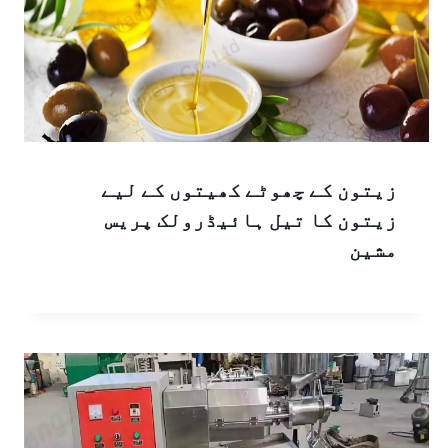
زیتون کے چھوٹے کھیتوں کے لیے
زیتون کا تیل ہائیڈرولک پریس
مشین