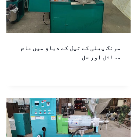
مونگ پھلی کے تیل کے دباؤ میں عام
مسائل اور حل