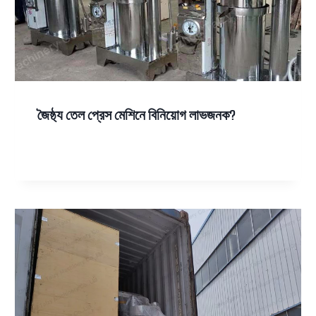
জৈষ্ঠ্য তেল প্রেস মেশিনে বিনিয়োগ লাভজনক?