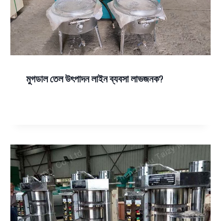
মুগডাল তেল উৎপাদন লাইন ব্যবসা লাভজনক?