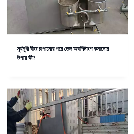
সূর্যমুখী বীজ চাপানোর পরে তেল অবশিষ্টাংশ কমানোর
উপায় কী?