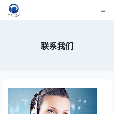
跳
到
内
容
联系我们