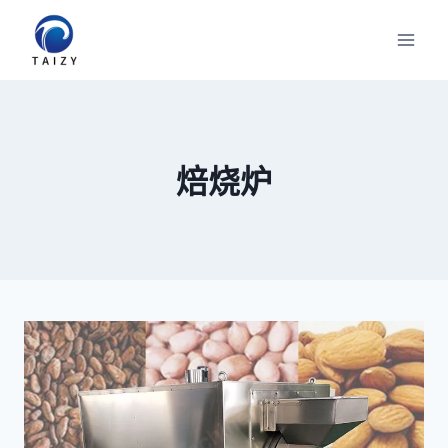
跳
到
内
容
焙烧炉