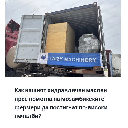
Как нашият хидравличен маслен
прес помогна на мозамбикските
фермери да постигнат по-високи
печалби?