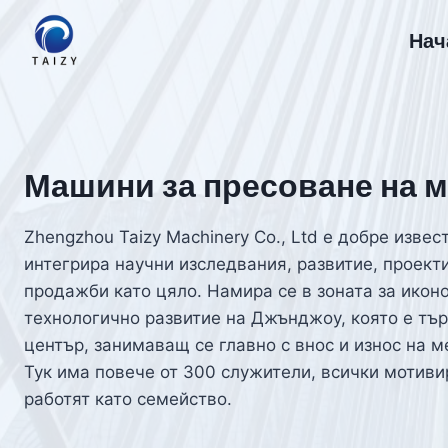
Към
Нач
съдържанието
Машини за пресоване на 
Zhengzhou Taizy Machinery Co., Ltd е добре извес
интегрира научни изследвания, развитие, проект
продажби като цяло. Намира се в зоната за икон
технологично развитие на Джънджоу, която е тъ
център, занимаващ се главно с внос и износ на 
Тук има повече от 300 служители, всички мотиви
работят като семейство.