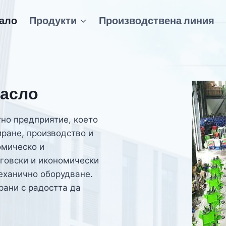
ало
Продукти
Производствена линия
масло
тно предприятие, което
иране, производство и
омическо и
рговски и икономически
механично оборудване.
рани с радостта да