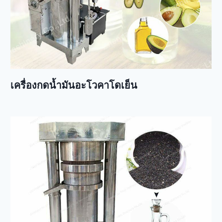
เครื่องกดน้ำมันอะโวคาโดเย็น