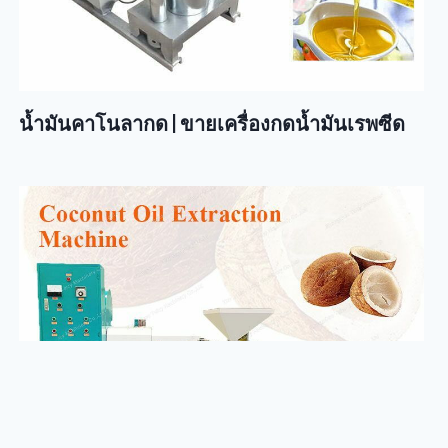
น้ำมันคาโนลากด | ขายเครื่องกดน้ำมันเรพซีด