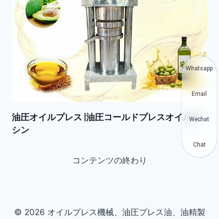
Whatsapp
Email
油圧オイルプレス |油圧コールドプレスオイルマ
Wechat
シン
Chat
コンテンツの終わり
© 2026 オイルプレス機械、油圧プレス油、油精製