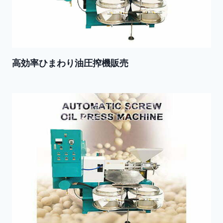
高効率ひまわり油圧搾機販売