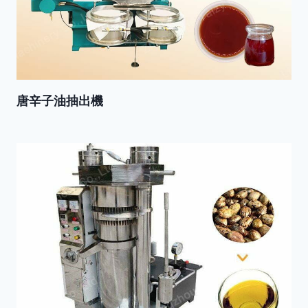
唐辛子油抽出機