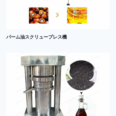
パーム油スクリュープレス機