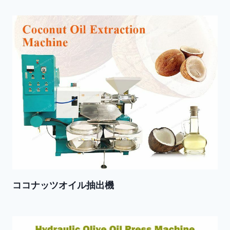
ココナッツオイル抽出機