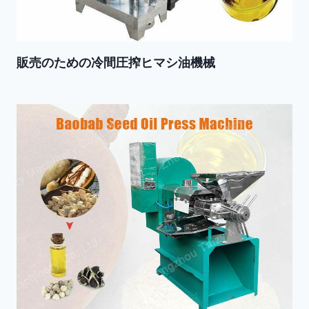
販売のための冷間圧搾ヒマシ油機械