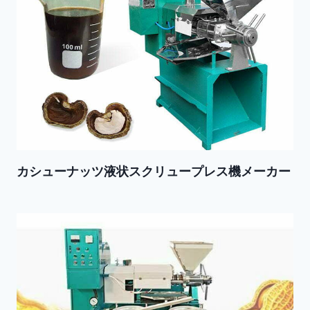
カシューナッツ液状スクリュープレス機メーカー