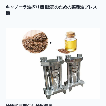
キャノーラ油搾り機 |販売のための菜種油プレス
機
油圧式亜麻仁油抽出装置