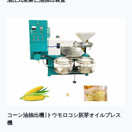
コーン油抽出機 |トウモロコシ胚芽オイルプレス
機