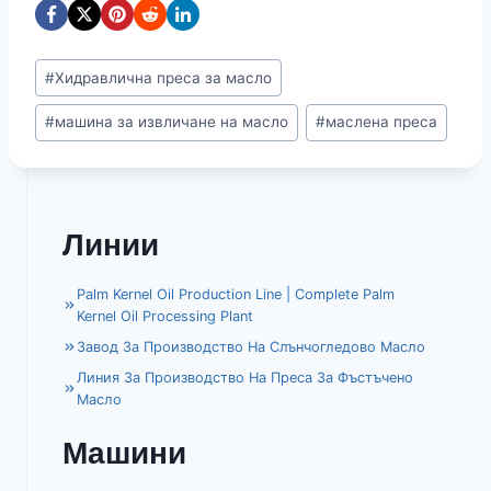
Етикети
#
Хидравлична преса за масло
на
#
машина за извличане на масло
#
маслена преса
публикацията:
Линии
Palm Kernel Oil Production Line | Complete Palm
Kernel Oil Processing Plant
Завод За Производство На Слънчогледово Масло
Линия За Производство На Преса За Фъстъчено
Масло
Машини