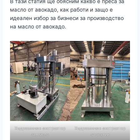
В тази статия ще обясним какво е преса за
масло от авокадо, как работи и защо е
идеален избор за бизнеси за производство
на масло от авокадо.
Хидравличен екстрактор
Хидравличен екстрактор
за масло
за зехтин