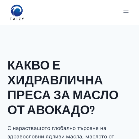
Към
съдържанието
КАКВО Е
ХИДРАВЛИЧНА
ПРЕСА ЗА МАСЛО
ОТ АВОКАДО?
С нарастващото глобално търсене на
здравословни ядливи масла, маслото от