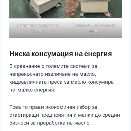
Хидравлична преса за
Хидравлична преса за
масло
масло
Ниска консумация на енергия
В сравнение с големите системи за
непрекъснато извличане на масло,
хидравличната преса за масло консумира
по-малко енергия.
Това го прави икономичен избор за
стартиращи предприятия и малки до средни
бизнеси за преработка на масло.