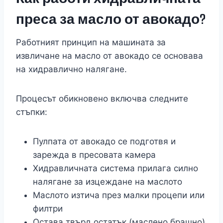
преса за масло от авокадо?
Работният принцип на машината за
извличане на масло от авокадо се основава
на хидравлично налягане.
Процесът обикновено включва следните
стъпки:
Пулпата от авокадо се подготвя и
зарежда в пресовата камера
Хидравличната система прилага силно
налягане за изцеждане на маслото
Маслото изтича през малки процепи или
филтри
Остава твърд остатък (маслено брашно)