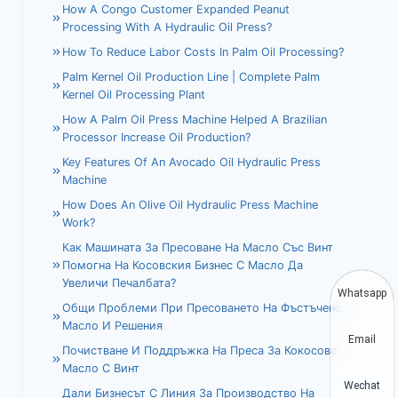
How A Congo Customer Expanded Peanut
Processing With A Hydraulic Oil Press?
How To Reduce Labor Costs In Palm Oil Processing?
Palm Kernel Oil Production Line | Complete Palm
Kernel Oil Processing Plant
How A Palm Oil Press Machine Helped A Brazilian
Processor Increase Oil Production?
Key Features Of An Avocado Oil Hydraulic Press
Machine
How Does An Olive Oil Hydraulic Press Machine
Work?
Как Машината За Пресоване На Масло Със Винт
Помогна На Косовския Бизнес С Масло Да
Увеличи Печалбата?
Whatsapp
Общи Проблеми При Пресоването На Фъстъчено
Масло И Решения
Email
Почистване И Поддръжка На Преса За Кокосово
Масло С Винт
Wechat
Дали Бизнесът С Линия За Производство На