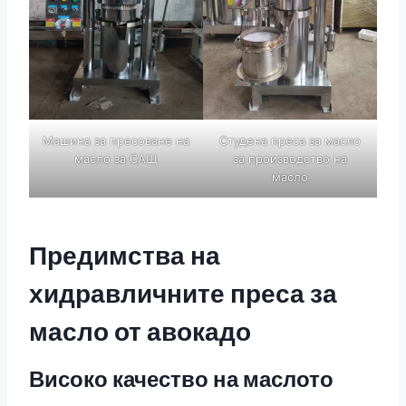
Машина за пресоване на
Студена преса за масло
масло за САЩ
за производство на
масло
Предимства на
хидравличните преса за
масло от авокадо
Високо качество на маслото