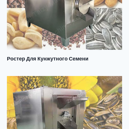
Ростер Для Кунжутного Семени