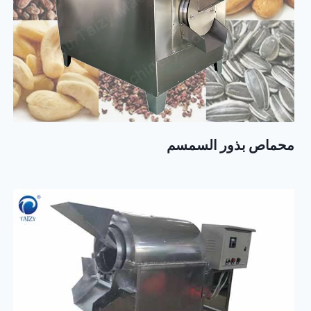
محماص بذور السمسم