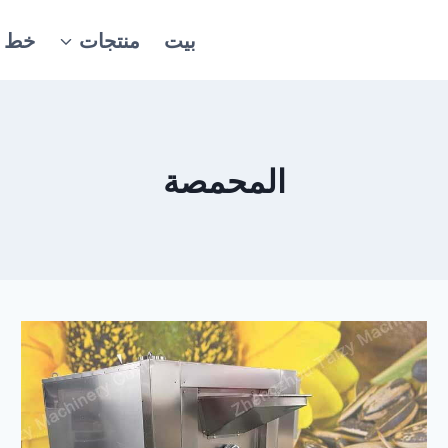
بيت
منتجات
خط ال
المحمصة