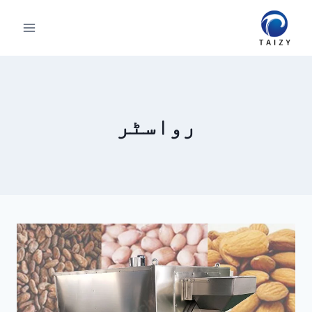
Ski
t
conten
رواسٹر