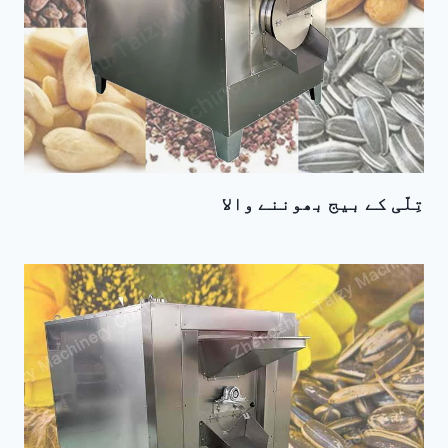
تِلّی کے بیج بھوننے والا