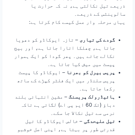
ذریعے تیل نکالتی ہے، نہ کہ حرارت یا
سالوینٹس کے ذریعے۔
یہاں مرحلہ وار عمل کیسے کام کرتا ہے:
گودے کی تیاری
– تازہ ایوکاڈو کو دھویا
جاتا ہے، چھلکا اتارا جاتا ہے، اور بیج
نکالے جاتے ہیں۔ پھر گودا کو ایک ہموار
پیسٹ میں میش کیا جاتا ہے۔
پریس بیرل کو بھرنا
– ایوکاڈو کا پیسٹ
پریس سلنڈر میں ایک فلٹر کپڑے کے ساتھ
رکھا جاتا ہے۔
ہائیڈرولک پریسنگ
– مشین انتہائی بلند
دباؤ (تک 60 ایم پی اے) لگاتی ہے تاکہ
نرمی سے تیل نکالا جا سکے۔
تیل علیحدگی
– خالص ایوکاڈو کا تیل
قدرتی طور پر بہتا ہے، اپنی اصل خوشبو