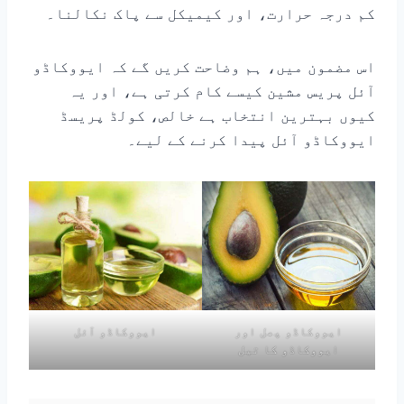
کم درجہ حرارت، اور کیمیکل سے پاک نکالنا۔
اس مضمون میں، ہم وضاحت کریں گے کہ ایووکاڈو
آئل پریس مشین کیسے کام کرتی ہے، اور یہ
کیوں بہترین انتخاب ہے خالص، کولڈ پریسڈ
ایووکاڈو آئل پیدا کرنے کے لیے۔
ایووکاڈو پھل اور
ایووکاڈو آئل
ایووکاڈو کا تیل