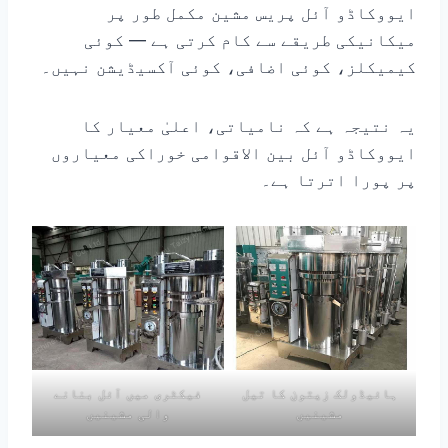
ایووکاڈو آئل پریس مشین مکمل طور پر
میکانیکی طریقے سے کام کرتی ہے — کوئی
کیمیکلز، کوئی اضافی، کوئی آکسیڈیشن نہیں۔
یہ نتیجہ ہے کہ نامیاتی، اعلیٰ معیار کا
ایووکاڈو آئل بین الاقوامی خوراکی معیاروں
پر پورا اترتا ہے۔
ہائیڈولک زیتون کا تیل
فیکٹری میں آئل بنانے
مشینیں
والی مشینیں