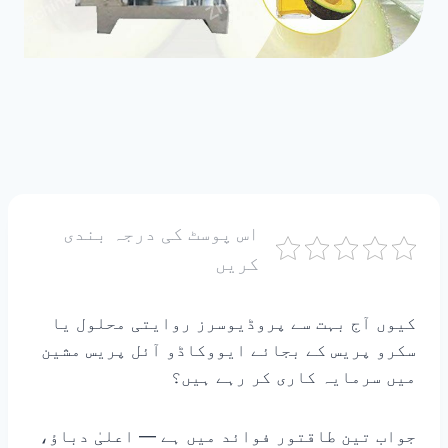
اس پوسٹ کی درجہ بندی
کریں
کیوں آج بہت سے پروڈیوسرز روایتی محلول یا
سکرو پریس کے بجائے ایووکاڈو آئل پریس مشین
میں سرمایہ کاری کر رہے ہیں؟
جواب تین طاقتور فوائد میں ہے — اعلیٰ دباؤ،