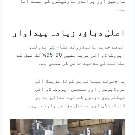
صارفین اور برآمدی مارکیٹوں کو پسند آتا
ہے۔
اعلیٰ دباؤ، زیادہ پیداوار
اس کے جدید ہائیڈرولک نظام کی بدولت،
ایووکاڈو آئل پریس مشین 90–95% تک تیل کے
نکالنے کی صلاحیت حاصل کر سکتی ہے۔
یہ چھوٹے پیمانے پر کولڈ پریسڈ آئل
پروڈیوسرز اور صنعتی ایووکاڈو آئل
فیکٹریوں دونوں کے لیے مثالی ہے جو
کارکردگی اور مستقل مزاجی چاہتے ہیں۔