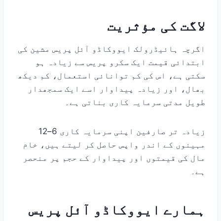
لاگت کی مؤثریت
اگرچہ ہائیڈرولک ایووکاڈو آئل پریس مشین کی
ابتدائی قیمت ایک سکرو پریس سے زیادہ ہو
سکتی ہے، اس کی کم توانائی استعمال، کم دیکھ
بھال، اور زیادہ پیداوار اسے ایک سمجھدار
طویل مدتی سرمایہ کاری بناتی ہے۔
زیادہ تر صارفین اپنی سرمایہ کاری 6–12
مہینوں کے اندر واپس حاصل کر لیتے ہیں، خام
مال کی قیمتوں اور پیداوار کے حجم پر منحصر
ہے۔
ہمارے ایووکاڈو آئل پریس