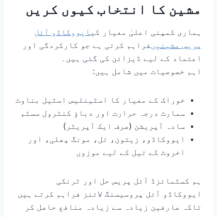
مشین کا انتخاب کیوں کریں
ہماری کمپنی اعلیٰ معیار کی
ایووکاڈو آئل
پریس مشینیں
فراہم کرتی ہے جو کارکردگی اور
اعتماد کے لیے ڈیزائن کی گئی ہیں۔
اہم خصوصیات میں شامل ہیں:
خوراک کے معیار کا اسٹینلیس اسٹیل بناوٹ
سمارٹ درجہ حرارت اور دباؤ کنٹرول سسٹم
سادہ آپریشن (صرف ایک آپریٹر)
ایووکاڈو، زیتون، تل، مونگ پھلی، اور
اخروٹ کے تیل کے لیے موزوں
ہم کسٹمائزڈ آئل پریس حل اور ٹرنکی
ایووکاڈو آئل پروسیسنگ لائنز فراہم کرتے ہیں
تاکہ صارفین زیادہ سے زیادہ منافع حاصل کر