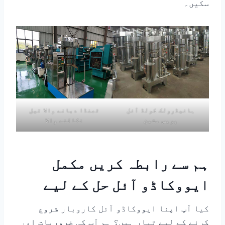
سکیں۔
ہائیڈرولک کولڈ آئل
ٹھنڈا دبانے والا تیل
پریس مشین
نکالنے والا
ہم سے رابطہ کریں مکمل
ایووکاڈو آئل حل کے لیے
کیا آپ اپنا ایووکاڈو آئل کاروبار شروع
کرنے کے لیے تیار ہیں؟ ہم آپ کی ضروریات اور