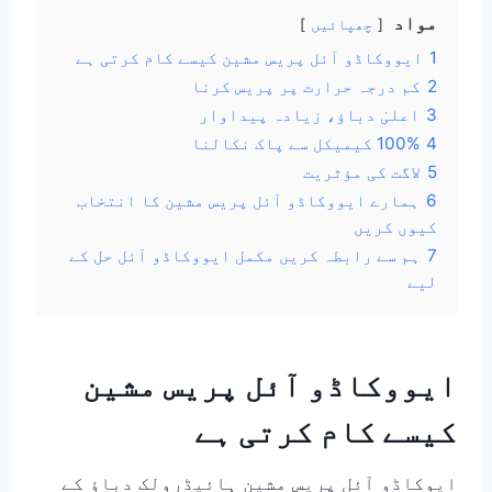
مواد
چھپائیں
1
ایووکاڈو آئل پریس مشین کیسے کام کرتی ہے
2
کم درجہ حرارت پر پریس کرنا
3
اعلیٰ دباؤ، زیادہ پیداوار
4
100% کیمیکل سے پاک نکالنا
5
لاگت کی مؤثریت
6
ہمارے ایووکاڈو آئل پریس مشین کا انتخاب
کیوں کریں
7
ہم سے رابطہ کریں مکمل ایووکاڈو آئل حل کے
لیے
ایووکاڈو آئل پریس مشین
کیسے کام کرتی ہے
ایوکاڈو آئل پریس مشین ہائیڈرولک دباؤ کے