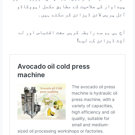
پیداوار کی صلاحیت کے مطابق مکمل ایووکاڈو
آئل پریس لائن ڈیزائن کر سکتے ہیں۔
آج ہی ہم سے رابطہ کریں مفت اقتباس اور لے
آؤٹ ڈیزائن کے لیے!