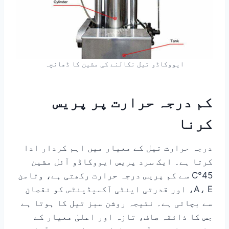
ایووکاڈو تیل نکالنے کی مشین کا ڈھانچہ
کم درجہ حرارت پر پریس
کرنا
درجہ حرارت تیل کے معیار میں اہم کردار ادا
کرتا ہے۔ ایک سرد پریس ایووکاڈو آئل مشین
45°C سے کم پریس درجہ حرارت رکھتی ہے، وٹامن
A، E، اور قدرتی اینٹی آکسیڈینٹس کو نقصان
سے بچاتی ہے۔ نتیجہ روشن سبز تیل کا ہوتا ہے
جس کا ذائقہ صاف، تازہ اور اعلیٰ معیار کے