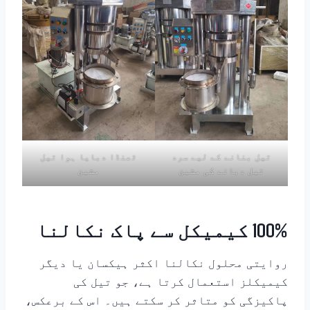
تیل بنانے کے لیے سرد
ٹھنڈا دبایا ہوا تیل
تیل دبانے کی مشین
مشین
100% کیمیکل سے پاک نکالنا
روایتی محلول نکالنا اکثر ہیکسان یا دیگر
کیمیکلز استعمال کرتا ہے، جو تیل کی
پاکیزگی کو متاثر کر سکتے ہیں۔ اس کے برعکس،