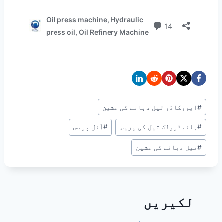
Post
#
ایووکاڈو تیل دبانے کی مشین
Tags:
#
ہائیڈرولک تیل کی پریس
#
آئل پریس
#
تیل دبانے کی مشین
لکیریں