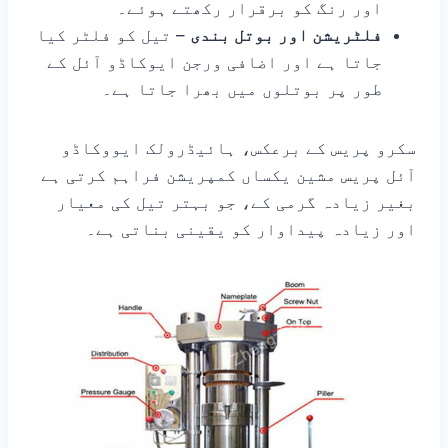
اور رنگ کو برقرار رکھتے ہوئے۔
فلٹریشن اور بوتل بندی
– تیل کو فلٹر کیا
جاتا ہے اور اضافی ورجن ایوکاڈو آئل کے
طور پر بوتلوں میں بھرا جاتا ہے۔
سکرو پریس کے برعکس، ہائیڈرولک ایووکاڈو
آئل پریس مشین یکساں کمپریشن فراہم کرتی ہے
بغیر زیادہ گرمی کے، جو بہتر تیل کی معیار
اور زیادہ پیداوار کو یقینی بناتی ہے۔