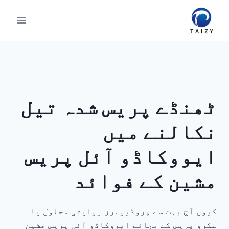
Ski
t
conten
ٹھنڈے پریس شدہ تیل
نکالنے میں
ایووکاڈو آئل پریس
مشین کے فوائد
کیوں آج بہت سے پروڈیوسرز روایتی محلول یا
سکرو پریس کے بجائے ایووکاڈو آئل پریس مشین