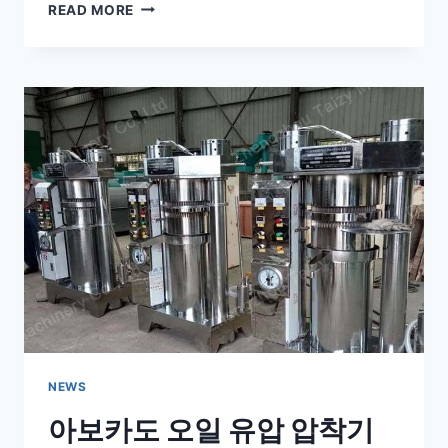
나
READ MORE
사
유
압
기
계
가
코
소
보
석
유
사
업
의
수
익
증
대
NEWS
에
아보카도 오일 유압 압착기
어
떻