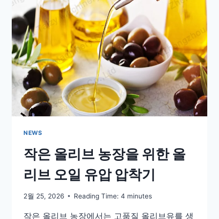
유
압
압
착
기
는
무
엇
인
가
요?
NEWS
작은 올리브 농장을 위한 올
리브 오일 유압 압착기
2월 25, 2026
Reading Time:
4
minutes
작은 올리브 농장에서는 고품질 올리브유를 생