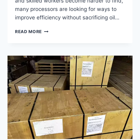
and skilled workers become harder to find,
many processors are looking for ways to
improve efficiency without sacrificing oil…
HOW
READ MORE
TO
REDUCE
LABOR
COSTS
IN
PALM
OIL
PROCESSING?