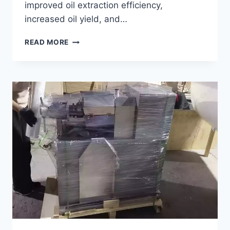
improved oil extraction efficiency,
increased oil yield, and…
HOW
READ MORE
A
PALM
OIL
PRESS
MACHINE
HELPED
A
BRAZILIAN
PROCESSOR
INCREASE
OIL
PRODUCTION?