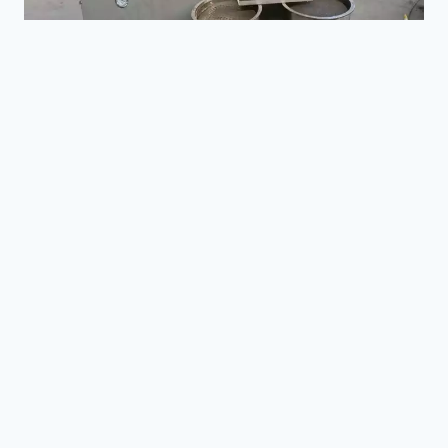
리
브
오
일
유
압
압
착
NEWS
기
왜 나사유압기계가 상업용
기름 공장에 가장 적합한 선
택인가요?
1월 15일, 2026
Reading Time:
4
minutes
식용유 사업을 시작하는 것은 수익성 있는 사
업입니다. 땅콩, 해바라기, 대두 또는 유채유든,
건강하고 자연스러운 기름에 대한 수요는 전