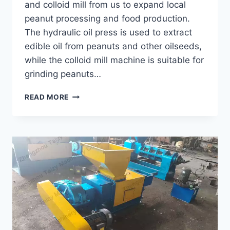
and colloid mill from us to expand local
peanut processing and food production.
The hydraulic oil press is used to extract
edible oil from peanuts and other oilseeds,
while the colloid mill machine is suitable for
grinding peanuts…
HOW
READ MORE
A
CONGO
CUSTOMER
EXPANDED
PEANUT
PROCESSING
WITH
A
HYDRAULIC
OIL
PRESS?