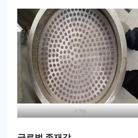
여과망
글로벌 존재감