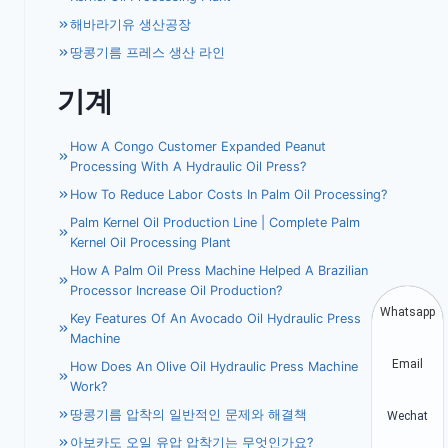
해바라기유 생산공장
땅콩기름 프레스 생산 라인
기계
How A Congo Customer Expanded Peanut
Processing With A Hydraulic Oil Press?
How To Reduce Labor Costs In Palm Oil Processing?
Palm Kernel Oil Production Line | Complete Palm
Kernel Oil Processing Plant
How A Palm Oil Press Machine Helped A Brazilian
Processor Increase Oil Production?
Whatsapp
Key Features Of An Avocado Oil Hydraulic Press
Machine
Email
How Does An Olive Oil Hydraulic Press Machine
Work?
땅콩기름 압착의 일반적인 문제와 해결책
Wechat
아보카도 오일 유압 압착기는 무엇인가요?