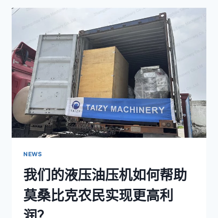
压
油
压
机
使
一
位
阿
曼
客
户
能
够
生
产
NEWS
优
我们的液压油压机如何帮助
质
亚
莫桑比克农民实现更高利
麻
籽
润？
油