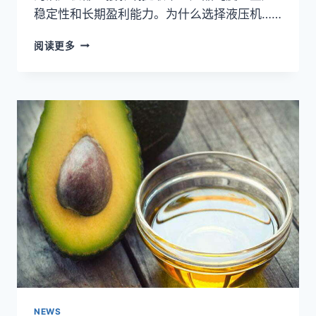
稳定性和长期盈利能力。为什么选择液压机……
如
阅读更多
何
选
择
合
适
的
可
可
脂
液
压
油
压
机？
NEWS