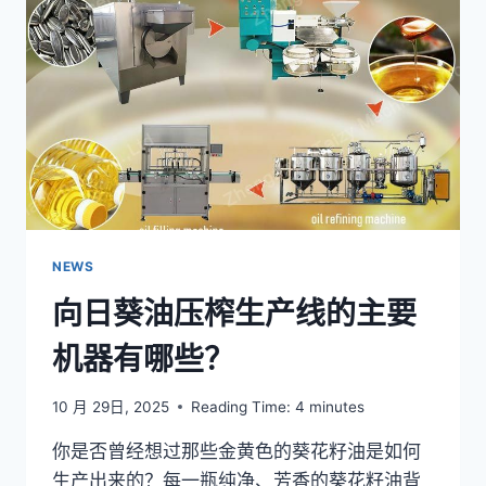
整
的
牛
油
果
油
生
产
线？
NEWS
向日葵油压榨生产线的主要
机器有哪些？
10 月 29日, 2025
Reading Time:
4
minutes
你是否曾经想过那些金黄色的葵花籽油是如何
生产出来的？每一瓶纯净、芳香的葵花籽油背