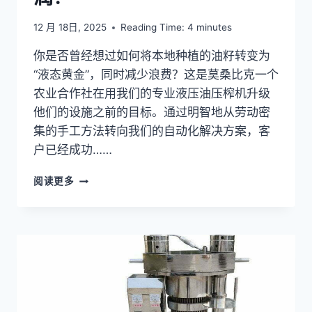
12 月 18日, 2025
Reading Time:
4
minutes
你是否曾经想过如何将本地种植的油籽转变为
“液态黄金”，同时减少浪费？这是莫桑比克一个
农业合作社在用我们的专业液压油压榨机升级
他们的设施之前的目标。通过明智地从劳动密
集的手工方法转向我们的自动化解决方案，客
户已经成功……
我
阅读更多
们
的
液
压
油
压
机
如
何