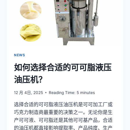
帮
助
莫
桑
比
克
农
民
实
NEWS
现
如何选择合适的可可脂液压
更
高
油压机？
利
润？
12 月 4日, 2025
Reading Time:
5
minutes
选择合适的可可脂液压油压机是可可加工厂或
巧克力制造商最重要的决策之一。无论你是生
产可可液、可可脂还是其他可可基产品，合适
的油压机都直接影响提取率、产品纯度、生产