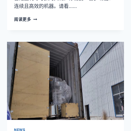
连续且高效的机器。请看……
为
阅读更多
什
么
螺
旋
油
压
机
是
商
业
油
厂
的
最
佳
选
择？
NEWS