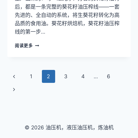
后，都是一条完整的葵花籽油压榨线——一套
先进的、全自动的系统，将生葵花籽转化为高
品质的食用油。葵花籽烘焙机，葵花籽油压榨
线的第一步…
向
阅读更多
日
葵
油
压
页
上
1
2
3
4
…
6
榨
生
面
一
下
产
线
页
导
一
的
主
页
航
要
机
© 2026 油压机，液压油压机，炼油机
器
有