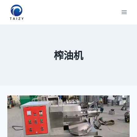
跳
到
内
容
榨油机