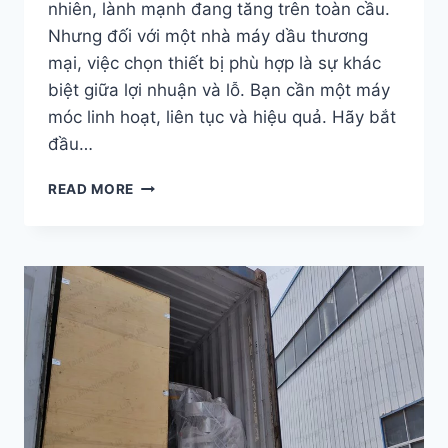
nhiên, lành mạnh đang tăng trên toàn cầu.
Nhưng đối với một nhà máy dầu thương
mại, việc chọn thiết bị phù hợp là sự khác
biệt giữa lợi nhuận và lỗ. Bạn cần một máy
móc linh hoạt, liên tục và hiệu quả. Hãy bắt
đầu…
TẠI
READ MORE
SAO
MÁY
ÉP
DẦU
VẶN
VÍT
LÀ
LỰA
CHỌN
TỐT
NHẤT
CHO