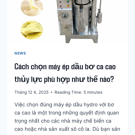
NÔNG
DÂN
MOZAMBIQUE
TĂNG
LỢI
NHUẬN
NHƯ
THẾ
NÀO?
NEWS
Cách chọn máy ép dầu bơ ca cao
thủy lực phù hợp như thế nào?
Tháng 12 4, 2025
Reading Time:
5
minutes
Việc chọn đúng máy ép dầu hydro với bơ
ca cao là một trong những quyết định quan
trọng nhất cho các nhà máy chế biến ca
cao hoặc nhà sản xuất sô cô la. Dù bạn sản