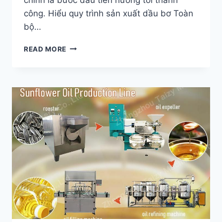
công. Hiểu quy trình sản xuất dầu bơ Toàn
bộ…
CÁCH
READ MORE
XÂY
DỰNG
MỘT
DÂY
CHUYỀN
SẢN
XUẤT
DẦU
BƠ
HOÀN
CHỈNH?