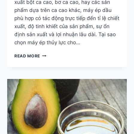
xuất bột ca cao, bơ ca cao, hay các sản
phẩm dựa trên ca cao khác, máy ép dầu
phù hợp có tác động trực tiếp đến tỉ lệ chiết
xuất, độ tinh khiết của sản phẩm, sự ổn
định sản xuất và lợi nhuận lâu dài. Tại sao
chọn máy ép thủy lực cho…
CÁCH
READ MORE
CHỌN
MÁY
ÉP
DẦU
BƠ
CA
CAO
THỦY
LỰC
PHÙ
HỢP
NHƯ