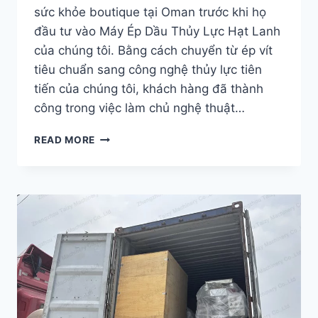
sức khỏe boutique tại Oman trước khi họ
đầu tư vào Máy Ép Dầu Thủy Lực Hạt Lanh
của chúng tôi. Bằng cách chuyển từ ép vít
tiêu chuẩn sang công nghệ thủy lực tiên
tiến của chúng tôi, khách hàng đã thành
công trong việc làm chủ nghệ thuật…
MÁY
READ MORE
ÉP
DẦU
THỦY
LỰC
CỦA
CHÚNG
TÔI
ĐÃ
GIÚP
MỘT
KHÁCH
HÀNG