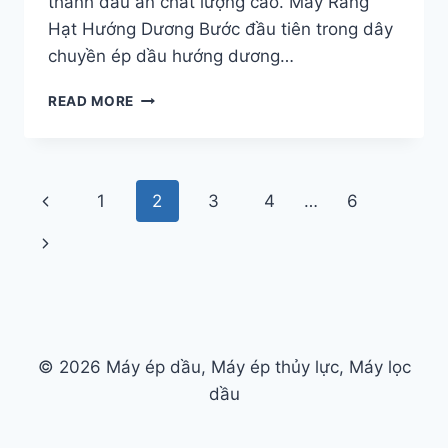
thành dầu ăn chất lượng cao. Máy Rang
Hạt Hướng Dương Bước đầu tiên trong dây
chuyền ép dầu hướng dương…
Whatsapp
NHỮNG
READ MORE
MÁY
Email
CHÍNH
TRONG
Wechat
DÂY
Page
Previous
1
2
3
4
…
6
CHUYỀN
ÉP
Chat
navigation
Page
Next
DẦU
HOA
Page
HƯỚNG
DƯƠNG
LÀ
GÌ?
© 2026 Máy ép dầu, Máy ép thủy lực, Máy lọc
dầu