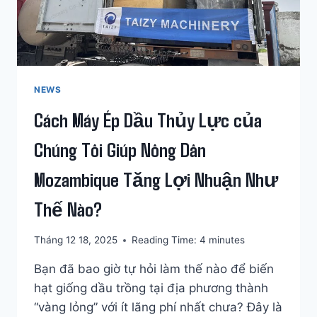
OMAN
SẢN
XUẤT
DẦU
HẠT
LANH
NEWS
CAO
Cách Máy Ép Dầu Thủy Lực của
CẤP
Chúng Tôi Giúp Nông Dân
Mozambique Tăng Lợi Nhuận Như
Thế Nào?
Tháng 12 18, 2025
Reading Time:
4
minutes
Bạn đã bao giờ tự hỏi làm thế nào để biến
hạt giống dầu trồng tại địa phương thành
“vàng lỏng” với ít lãng phí nhất chưa? Đây là