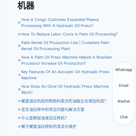
机器
How A Congo Customer Expanded Peanut
Processing With A Hydraulic Oil Press?
How To Reduce Labor Costs In Palm Oil Processing?
Palm Kernel Oil Production Line | Complete Palm
Kernel Oil Processing Plant
How A Palm Oil Press Machine Helped A Brazilian
Processor Increase Oil Production?
Whatsapp
Key Features Of An Avocado Oil Hydraulic Press
Machine
Email
How Does An Olive Oil Hydraulic Press Machine
Work?
螺旋油压机如何帮助科索沃的油脂企业增加利润？
Wechat
花生油压榨中的常见问题与解决方案
Chat
什么是鳄梨油液压压榨机？
椰子螺旋油压榨机的清洁与维护