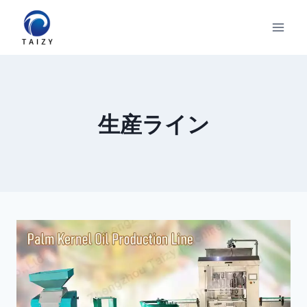
内
容
を
ス
キ
ッ
生産ライン
プ