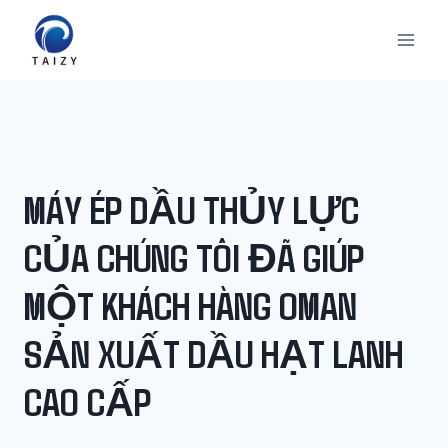
Skip
to
content
MÁY ÉP DẦU THỦY LỰC
CỦA CHÚNG TÔI ĐÃ GIÚP
MỘT KHÁCH HÀNG OMAN
SẢN XUẤT DẦU HẠT LANH
CAO CẤP