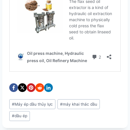
Post
#
Máy ép dầu thủy lực
#
máy khai thác dầu
Tags:
#
dầu ép