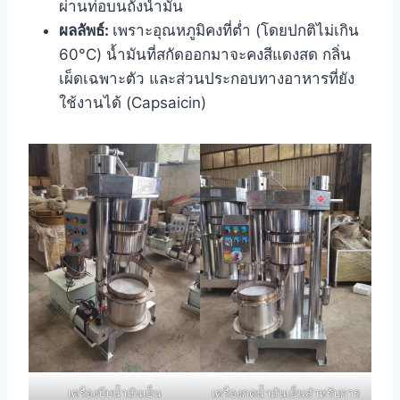
ผ่านท่อบนถังน้ำมัน
ผลลัพธ์:
เพราะอุณหภูมิคงที่ต่ำ (โดยปกติไม่เกิน
60°C) น้ำมันที่สกัดออกมาจะคงสีแดงสด กลิ่น
เผ็ดเฉพาะตัว และส่วนประกอบทางอาหารที่ยัง
ใช้งานได้ (Capsaicin)
เครื่องบีบน้ำมันเย็น
เครื่องกดน้ำมันเย็นสำหรับการ