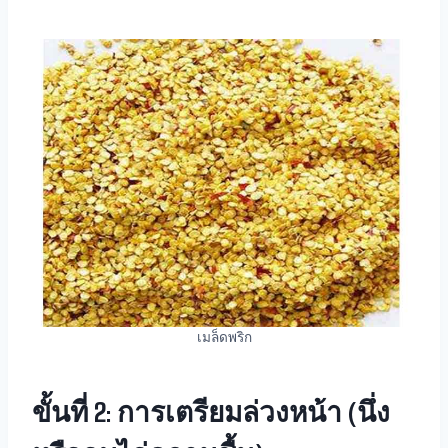
เมล็ดพริก
ขั้นที่ 2: การเตรียมล่วงหน้า (นึ่ง