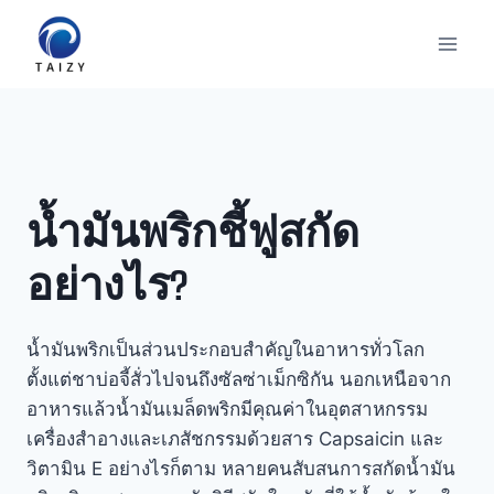
Skip
to
content
น้ำมันพริกชี้ฟูสกัด
อย่างไร?
น้ำมันพริกเป็นส่วนประกอบสำคัญในอาหารทั่วโลก
ตั้งแต่ชาบ่อจี้สั่วไปจนถึงซัลซ่าเม็กซิกัน นอกเหนือจาก
อาหารแล้วน้ำมันเมล็ดพริกมีคุณค่าในอุตสาหกรรม
เครื่องสำอางและเภสัชกรรมด้วยสาร Capsaicin และ
วิตามิน E อย่างไรก็ตาม หลายคนสับสนการสกัดน้ำมัน