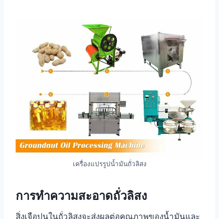
เครื่องแปรรูปน้ำมันถั่วลิสง
การทำความสะอาดถั่วลิสง
สิ่งเจือปนในถั่วลิสงจะส่งผลต่อคุณภาพของน้ำมันและ