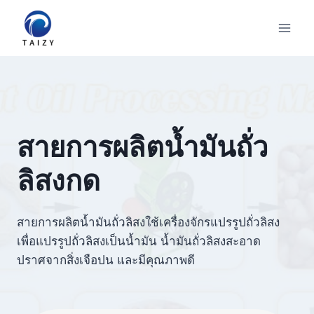
Skip
to
content
สายการผลิตน้ำมันถั่ว
ลิสงกด
สายการผลิตน้ำมันถั่วลิสงใช้เครื่องจักรแปรรูปถั่วลิสง
เพื่อแปรรูปถั่วลิสงเป็นน้ำมัน น้ำมันถั่วลิสงสะอาด
ปราศจากสิ่งเจือปน และมีคุณภาพดี