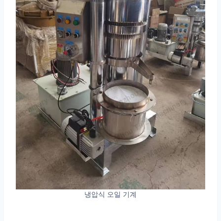
냉압식 오일 기계