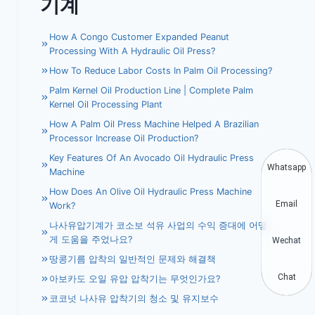
기계
How A Congo Customer Expanded Peanut
Processing With A Hydraulic Oil Press?
How To Reduce Labor Costs In Palm Oil Processing?
Palm Kernel Oil Production Line | Complete Palm
Kernel Oil Processing Plant
How A Palm Oil Press Machine Helped A Brazilian
Processor Increase Oil Production?
Key Features Of An Avocado Oil Hydraulic Press
Whatsapp
Machine
How Does An Olive Oil Hydraulic Press Machine
Email
Work?
나사유압기계가 코소보 석유 사업의 수익 증대에 어떻
게 도움을 주었나요?
Wechat
땅콩기름 압착의 일반적인 문제와 해결책
Chat
아보카도 오일 유압 압착기는 무엇인가요?
코코넛 나사유 압착기의 청소 및 유지보수