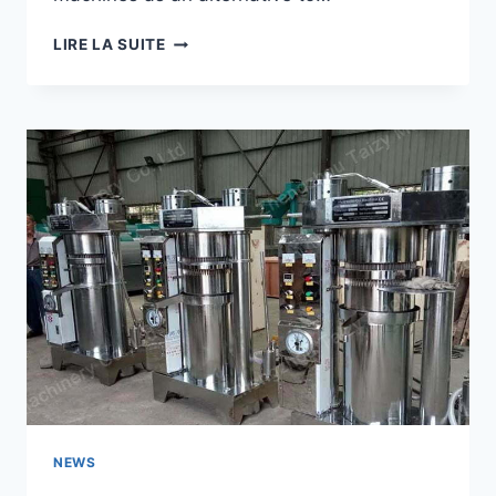
HOW
LIRE LA SUITE
DOES
AN
OLIVE
OIL
HYDRAULIC
PRESS
MACHINE
WORK?
NEWS