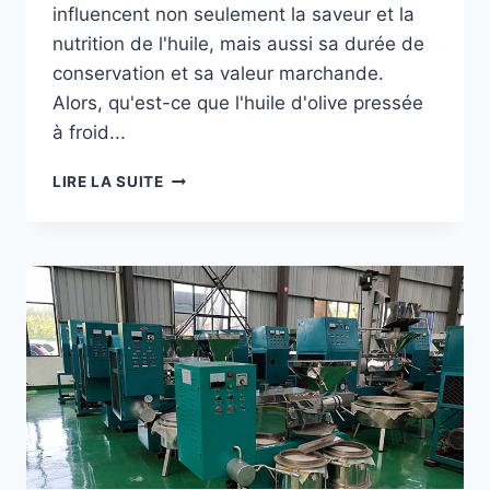
influencent non seulement la saveur et la
nutrition de l'huile, mais aussi sa durée de
conservation et sa valeur marchande.
Whatsapp
Alors, qu'est-ce que l'huile d'olive pressée
Email
à froid...
PRESSION
LIRE LA SUITE
Wechat
À
FROID
Chat
VS.
PRESSION
À
CHAUD
:
QUELLE
MÉTHODE
EST
MEILLEURE
POUR
L'HUILE