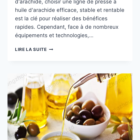
d'arachide, choisir une ligne de presse à
huile d'arachide efficace, stable et rentable
est la clé pour réaliser des bénéfices
rapides. Cependant, face à de nombreux
équipements et technologies,…
COMMENT
LIRE LA SUITE
CHOISIR
LA
LIGNE
DE
PRESSE
À
HUILE
D'ARACHIDE
ADAPTÉE
AUX
PETITES
ET
MOYENNES
USINES