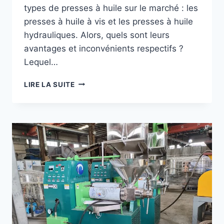
types de presses à huile sur le marché : les
presses à huile à vis et les presses à huile
hydrauliques. Alors, quels sont leurs
avantages et inconvénients respectifs ?
Lequel…
COMMENT
LIRE LA SUITE
CHOISIR
LA
BONNE
MACHINE
D'EXTRACTION
D'HUILE
:
À
VIS
OU
HYDRAULIQUE