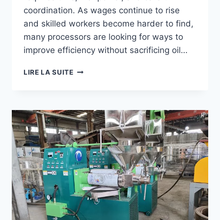
coordination. As wages continue to rise
and skilled workers become harder to find,
many processors are looking for ways to
improve efficiency without sacrificing oil…
HOW
LIRE LA SUITE
TO
REDUCE
LABOR
COSTS
IN
PALM
OIL
PROCESSING?