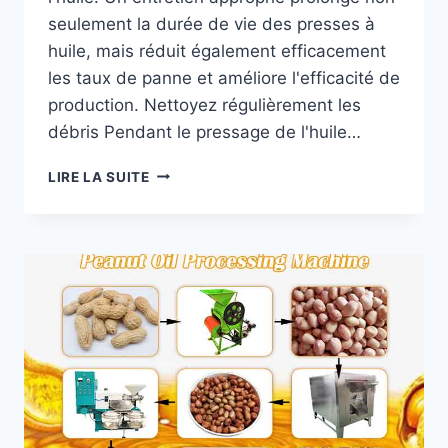
seulement la durée de vie des presses à
huile, mais réduit également efficacement
les taux de panne et améliore l'efficacité de
production. Nettoyez régulièrement les
débris Pendant le pressage de l'huile…
COMMENT
LIRE LA SUITE
ENTRETENIR
UNE
PRESSE
À
HUILE
?
5
CONSEILS
POUR
PROLONGER
LA
DURÉE
DE