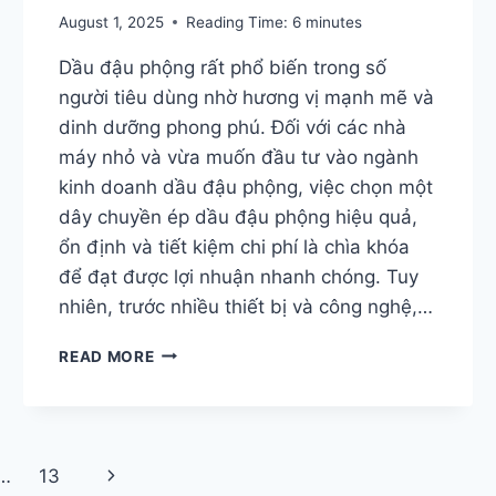
August 1, 2025
Reading Time:
6
minutes
Dầu đậu phộng rất phổ biến trong số
người tiêu dùng nhờ hương vị mạnh mẽ và
dinh dưỡng phong phú. Đối với các nhà
máy nhỏ và vừa muốn đầu tư vào ngành
kinh doanh dầu đậu phộng, việc chọn một
dây chuyền ép dầu đậu phộng hiệu quả,
ổn định và tiết kiệm chi phí là chìa khóa
để đạt được lợi nhuận nhanh chóng. Tuy
nhiên, trước nhiều thiết bị và công nghệ,…
LÀM
READ MORE
THẾ
NÀO
ĐỂ
CHỌN
DÂY
Next
…
13
CHUYỀN