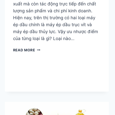
xuất mà còn tác động trực tiếp đến chất
lượng sản phẩm và chi phí kinh doanh.
Hiện nay, trên thị trường có hai loại máy
ép dầu chính là máy ép dầu trục vít và
máy ép dầu thủy lực. Vậy ưu nhược điểm
của từng loại là gì? Loại nào…
LÀM
READ MORE
THẾ
NÀO
ĐỂ
CHỌN
MÁY
CHIẾT
XUẤT
DẦU
PHÙ
HỢP:
VÍT
SO