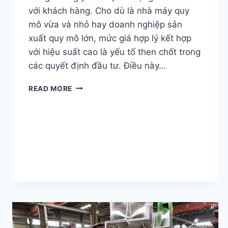
với khách hàng. Cho dù là nhà máy quy
mô vừa và nhỏ hay doanh nghiệp sản
xuất quy mô lớn, mức giá hợp lý kết hợp
với hiệu suất cao là yếu tố then chốt trong
các quyết định đầu tư. Điều này…
GIÁ
READ MORE
DÂY
CHUYỀN
SẢN
XUẤT
DẦU
ĐẬU
PHỘNG