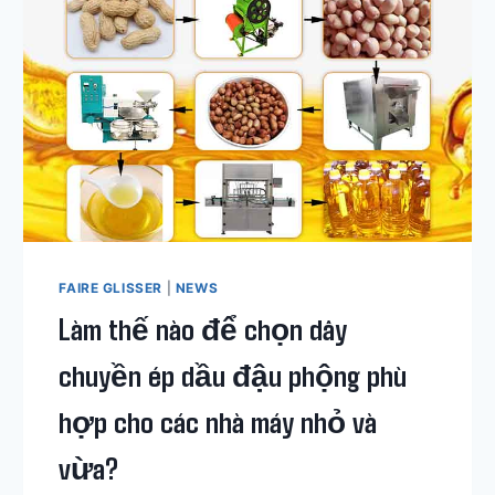
CHIẾT
XUẤT
DẦU
VÍT
ĐỂ
TẠO
RA
MỘT
THƯƠNG
HIỆU
DẦU
ĐẬU
PHỘNG
FAIRE GLISSER
|
NEWS
CAO
Làm thế nào để chọn dây
CẤP?
chuyền ép dầu đậu phộng phù
hợp cho các nhà máy nhỏ và
vừa?