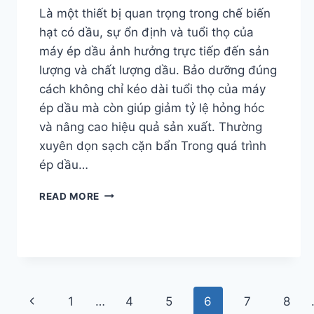
Là một thiết bị quan trọng trong chế biến
hạt có dầu, sự ổn định và tuổi thọ của
máy ép dầu ảnh hưởng trực tiếp đến sản
lượng và chất lượng dầu. Bảo dưỡng đúng
cách không chỉ kéo dài tuổi thọ của máy
ép dầu mà còn giúp giảm tỷ lệ hỏng hóc
và nâng cao hiệu quả sản xuất. Thường
xuyên dọn sạch cặn bẩn Trong quá trình
ép dầu…
LÀM
READ MORE
THẾ
NÀO
ĐỂ
BẢO
TRÌ
MÁY
Page
ÉP
Previous
1
…
4
5
6
7
8
DẦU?