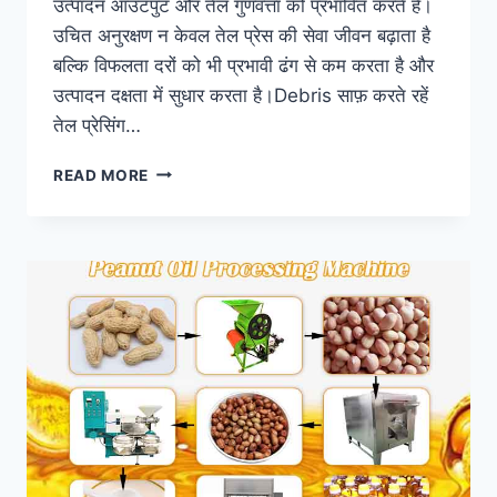
उत्पादन आउटपुट और तेल गुणवत्ता को प्रभावित करते हैं।
उचित अनुरक्षण न केवल तेल प्रेस की सेवा जीवन बढ़ाता है
बल्कि विफलता दरों को भी प्रभावी ढंग से कम करता है और
उत्पादन दक्षता में सुधार करता है।Debris साफ़ करते रहें
तेल प्रेसिंग…
तेल
READ MORE
निकालने
की
मशीन
का
रखरखाव
कैसे
करें?
अपनी
मशीन
का
जीवनकाल
बढ़ाने
के
लिए