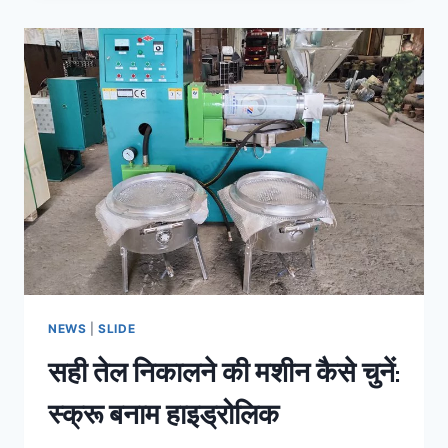
तेल
ब्रांड
बनाने
के
लिए
स्क्रू
तेल
निकालने
की
मशीन
का
उपयोग
कैसे
करें?
NEWS
|
SLIDE
सही तेल निकालने की मशीन कैसे चुनें:
स्क्रू बनाम हाइड्रोलिक