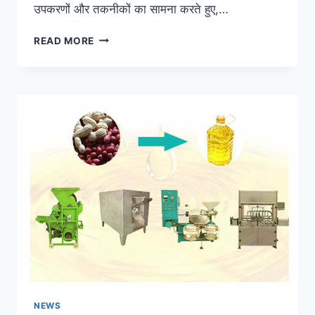
उपकरणों और तकनीकों का सामना करते हुए,…
छोटे
READ MORE
और
मध्यम
आकार
के
कारखानों
के
लिए
उपयुक्त
मूंगफली
के
तेल
प्रेस
लाइन
का
चयन
कैसे
करें?
NEWS