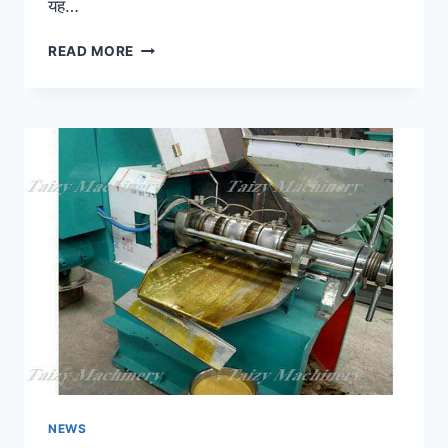
यह…
मूंगफली
READ MORE
तेल
उत्पादन
लाइन
की
कीमत
NEWS