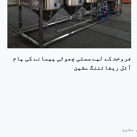
فروخت کے لیے سستی چھوٹی پیمانے کی پام
آئل ریفائننگ مشین