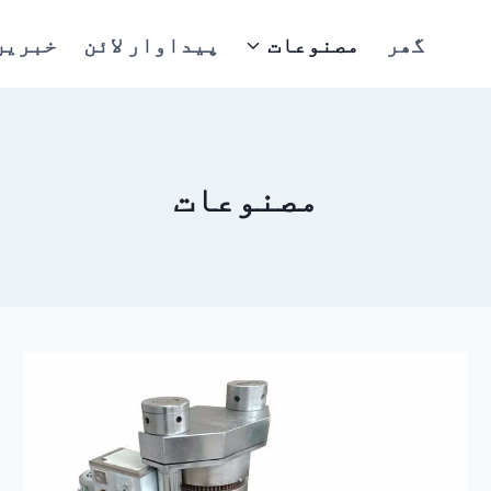
گھر
مصنوعات
پیداوار لائن
خبریں
مصنوعات