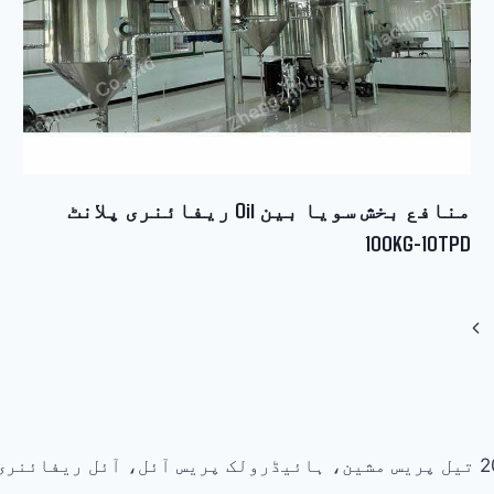
منافع بخش سویا بین Oil ریفائنری پلانٹ
100KG-10TPD
Next
Page