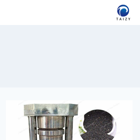
Ski
t
conten