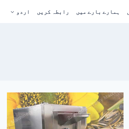
ہمارے بارے میں
رابطہ کریں
اردو