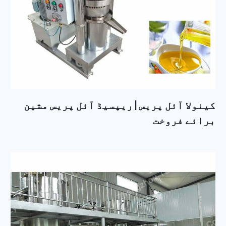
کینولا آئل پریس | ریپسیڈ آئل پریس مشین
برائے فروخت