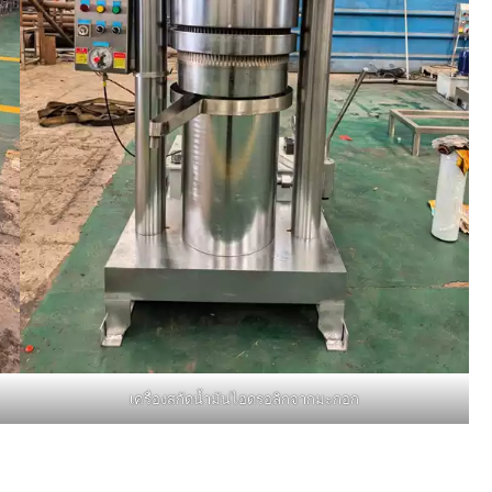
เครื่องสกัดน้ำมันไฮดรอลิกจากมะกอก