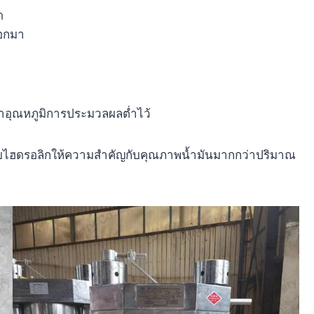
ด
ออกมา
กษาอุณหภูมิการประมวลผลต่ำไว้
ย็นแบบไฮดรอลิกให้ความสำคัญกับคุณภาพน้ำมันมากกว่าปริมาณ