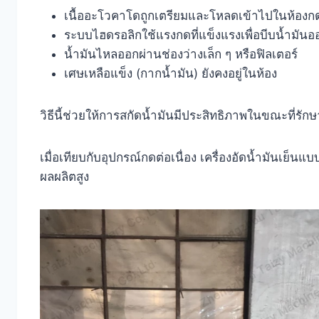
เนื้ออะโวคาโดถูกเตรียมและโหลดเข้าไปในห้องก
ระบบไฮดรอลิกใช้แรงกดที่แข็งแรงเพื่อบีบน้ำมัน
น้ำมันไหลออกผ่านช่องว่างเล็ก ๆ หรือฟิลเตอร์
เศษเหลือแข็ง (กากน้ำมัน) ยังคงอยู่ในห้อง
วิธีนี้ช่วยให้การสกัดน้ำมันมีประสิทธิภาพในขณะที่รั
เมื่อเทียบกับอุปกรณ์กดต่อเนื่อง เครื่องอัดน้ำมันเ
ผลผลิตสูง