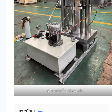
เครื่องสกัดน้ำมันไฮดรอลิก
สารบัญ
ซ่อน