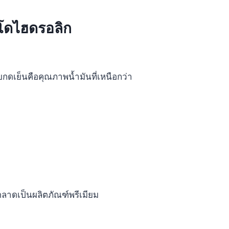
าโดไฮดรอลิก
บบกดเย็นคือคุณภาพน้ำมันที่เหนือกว่า
กตลาดเป็นผลิตภัณฑ์พรีเมียม