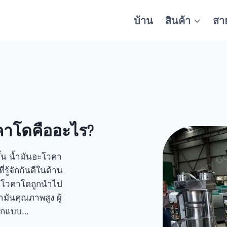
บ้าน
สินค้า
สา
คาโดคืออะไร?
ขึ้น น้ำมันอะโวคา
่รู้จักกันดีในด้าน
อะโวคาโดถูกนำไป
ำมันคุณภาพสูง ผู้
ออกแบบ…