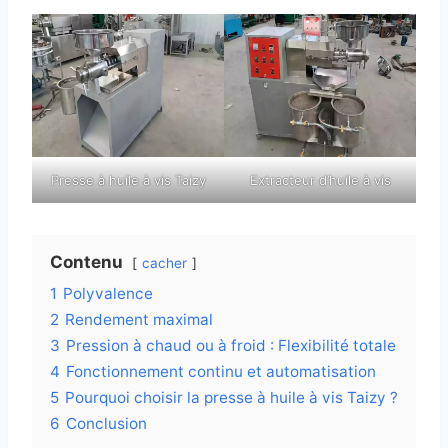
Presse à huile à vis Taizy
Extracteur d’huile à vis
Contenu
cacher
1
Polyvalence
2
Rendement maximal
3
Pression à chaud ou à froid : Flexibilité totale
4
Fonctionnement continu et automatisation
5
Pourquoi choisir la presse à huile à vis Taizy ?
6
Conclusion