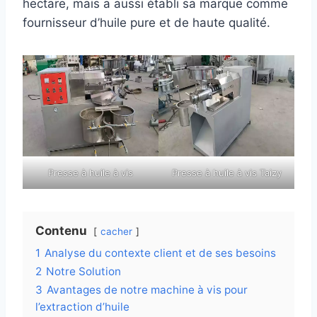
hectare, mais a aussi établi sa marque comme
fournisseur d’huile pure et de haute qualité.
Presse à huile à vis
Presse à huile à vis Taizy
Contenu
cacher
1
Analyse du contexte client et de ses besoins
2
Notre Solution
3
Avantages de notre machine à vis pour
l’extraction d’huile