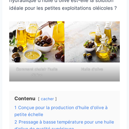
hydraulique d'huile d'olive est-elle la solution
idéale pour les petites exploitations oléicoles ?
Comment choisir l’huile
Huile d'olive
d’olive
Contenu
cacher
1
Conçue pour la production d'huile d'olive à
petite échelle
2
Pressage à basse température pour une huile
d'olive de qualité supérieure