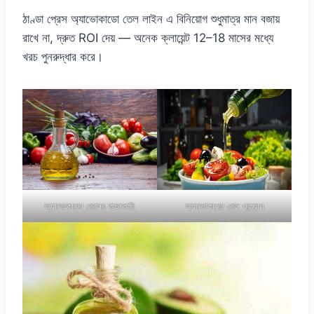
ঠাণ্ডা প্রেস অ্যাভোকাডো তেল লাইন এ বিনিয়োগ শুধুমাত্র মান বজায়
রাখে না, দ্রুত ROI দেয় — অনেক ক্লায়েন্ট 12–18 মাসের মধ্যে
খরচ পুনরুদ্ধার করে।
অ্যাভোকাডো তেলের কাছাকাছি
অ্যাভোকাডো তেল প্রয়োগ