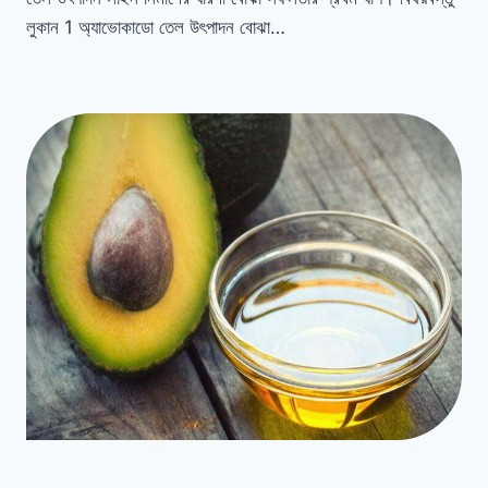
লুকান 1 অ্যাভোকাডো তেল উৎপাদন বোঝা…