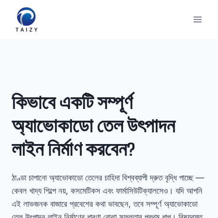
Skip
to
content
কিভাবে একটি সম্পূর্ণ
অ্যাভোকাডো তেল উৎপাদন
লাইন নির্মাণ করবেন?
ঠাণ্ডা চাপানো অ্যাভোকাডো তেলের চাহিদা বিশ্বব্যাপী দ্রুত বৃদ্ধি পাচ্ছে —
কেবল খাদ্য শিল্পে নয়, কসমেটিকস এবং ফার্মাসিউটিক্যালসেও। যদি আপনি
এই লাভজনক বাজারে প্রবেশের কথা ভাবছেন, তবে সম্পূর্ণ অ্যাভোকাডো
তেল উৎপাদন লাইন নির্মাণের ধারণা বোঝা সফলতার প্রথম ধাপ। বিষয়বস্তু