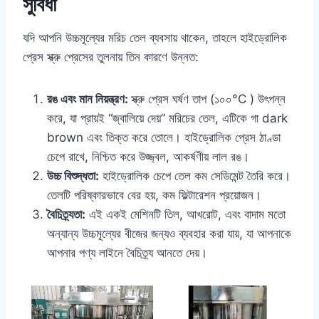
সুবিধা
যদি আপনি উচ্চমূল্যের মরিচ তেল ব্যবসায় থাকেন, তাহলে হাইড্রোলিক
প্রেস স্ক্রু প্রেসের তুলনায় তিন কারণে উন্নত:
রঙ এবং মান নিয়ন্ত্রণ:
স্ক্রু প্রেস ঘর্ষণ তাপ (১০০°C ) উৎপন্ন
করে, যা প্রায়ই “জ্বালিয়ে দেয়” মরিচের তেল, এটিকে গা dark
brown এবং তিক্ত করে তোলে। হাইড্রোলিক প্রেস ঠাণ্ডা
চেপে রাখে, নিশ্চিত করে উজ্জ্বল, আকর্ষণীয় লাল রঙ।
উচ্চ বিশুদ্ধতা:
হাইড্রোলিক চেপে তেল কম সেডিমেন্ট তৈরি করে।
তেলটি পরিষ্কারভাবে বের হয়, কম ফিল্টারেশন প্রয়োজন।
বৈচিত্র্যতা:
এই একই মেশিনটি তিল, আখরোট, এবং বাদাম মতো
অন্যান্য উচ্চমূল্যের বীজের জন্যও ব্যবহার করা যায়, যা আপনাকে
আপনার পণ্য লাইনে বৈচিত্র্য আনতে দেয়।