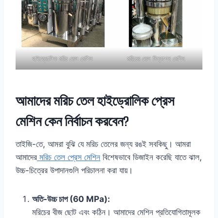
হাইড্রোলিক মরিচ তেল মেশিন
মরিচের তেল নিষ্কাশন মেশিন
আমাদের মরিচ তেল হাইড্রোলিক প্রেস
মেশিন কেন নির্বাচন করবেন?
তাইজি-তে, আমরা বুঝি যে মরিচ তেলের জন্য রঙই সবকিছু। আমরা
আমাদের
মরিচ তেল প্রেস মেশিন
বিশেষভাবে ডিজাইন করেছি যাতে ঝাল,
উচ্চ-চিত্রের উপাদানগুলি পরিচালনা করা যায়।
অতি-উচ্চ চাপ (60 MPa):
মরিচের বীজ ছোট এবং কঠিন। আমাদের মেশিন প্রতিযোগিতামূলক