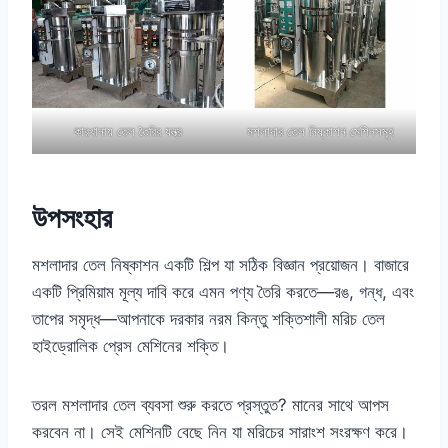
কারখানায় তেল তৈরির যন্ত্র
মশলাদার তেল নিষ্কাশন মেশিনসমূহ
উপসংহার
মশলাদার তেল নিষ্কাশন একটি শিল্প যা সঠিক বিজ্ঞান প্রয়োজন। বাজারে
একটি প্রিমিয়াম মূল্য দাবি করে এমন পণ্য তৈরি করতে—রঙ, গন্ধ, এবং
তাপের সমৃদ্ধ—আপনাকে দরকার নরম কিন্তু শক্তিশালী মরিচ তেল
হাইড্রোলিক প্রেস মেশিনের শক্তি।
তরল মশলাদার তেল ব্যবসা শুরু করতে প্রস্তুত? মানের সাথে আপস
করবেন না। সেই মেশিনটি বেছে নিন যা মরিচের সারাংশ সংরক্ষণ করে।