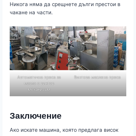
Никога няма да срещнете дълги престои в
чакане на части.
Автоматична преса за
Винтова маслена преса
масло с винтов
механизъм
Заключение
Ако искате машина, която предлага висок