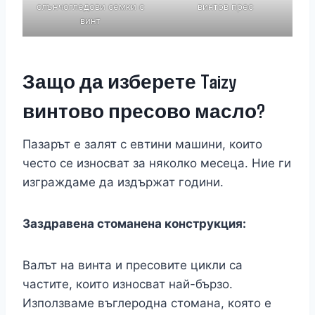
слънчогледови семки с
винтов прес
винт
Защо да изберете Taizy
винтово пресово масло?
Пазарът е залят с евтини машини, които
често се износват за няколко месеца. Ние ги
изграждаме да издържат години.
Заздравена стоманена конструкция:
Валът на винта и пресовите цикли са
частите, които износват най-бързо.
Използваме въглеродна стомана, която е