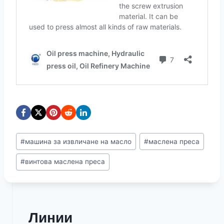
Етикети
#
машина за извличане на масло
#
маслена преса
на
#
винтова маслена преса
публикацията:
Линии