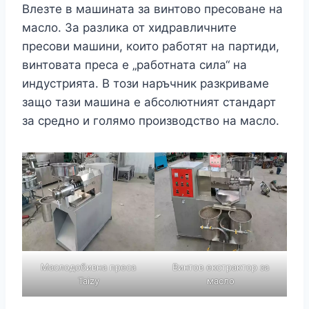
Влезте в машината за винтово пресоване на
масло. За разлика от хидравличните
пресови машини, които работят на партиди,
винтовата преса е „работната сила“ на
индустрията. В този наръчник разкриваме
защо тази машина е абсолютният стандарт
за средно и голямо производство на масло.
Маслодобивна преса
Винтов екстрактор за
Taizy
масло