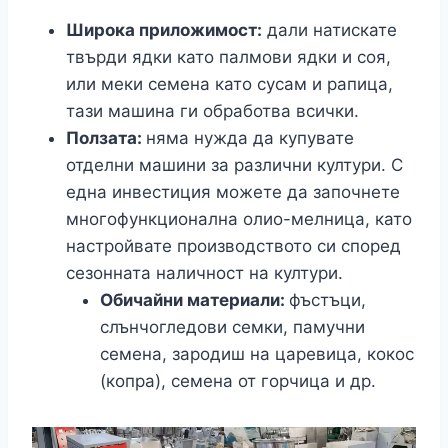
Широка приложимост:
дали натискате
твърди ядки като палмови ядки и соя,
или меки семена като сусам и рапица,
тази машина ги обработва всички.
Ползата:
няма нужда да купувате
отделни машини за различни култури. С
една инвестиция можете да започнете
многофункционална олио-мелница, като
настройвате производството си според
сезонната наличност на култури.
Обичайни материали:
фъстъци,
слънчогледови семки, памучни
семена, зародиш на царевица, кокос
(копра), семена от горчица и др.