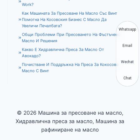
Work?
Как Машината За Пресоване На Масло Със Винт
Помогна На Косовския Бизнес С Масло Да
Увеличи Печалбата?
Whatsapp
Общи Проблеми При Пресоването На Фъстъчено
Масло И Решения
Email
Какво Е Хидравлична Преса За Масло От
Авокадо?
Wechat
Почистване И Поддръжка На Преса За Кокосово
Масло С Винт
Chat
© 2026 Машина за пресоване на масло,
Хидравлична преса за масло, Машина за
рафиниране на масло