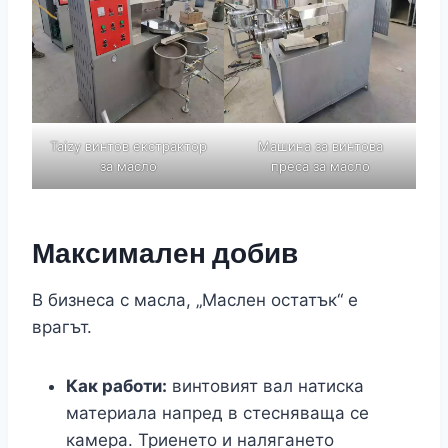
Taizy винтов екстрактор
Машина за винтова
за масло
преса за масло
Максимален добив
В бизнеса с масла, „Маслен остатък“ е
врагът.
Как работи:
винтовият вал натиска
материала напред в стесняваща се
камера. Триенето и налягането