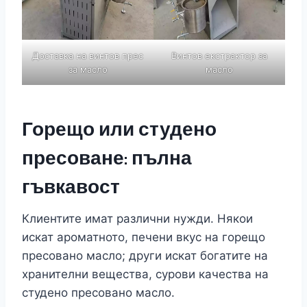
Доставка на винтов прес
Винтов екстрактор за
за масло
масло
Горещо или студено
пресоване: пълна
гъвкавост
Клиентите имат различни нужди. Някои
искат ароматното, печени вкус на горещо
пресовано масло; други искат богатите на
хранителни вещества, сурови качества на
студено пресовано масло.