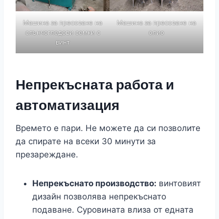
Машина за пресоване на
Машина за пресоване на
слънчогледови семки с
олио
винт
Непрекъсната работа и
автоматизация
Времето е пари. Не можете да си позволите
да спирате на всеки 30 минути за
презареждане.
Непрекъснато производство:
винтовият
дизайн позволява непрекъснато
подаване. Суровината влиза от едната