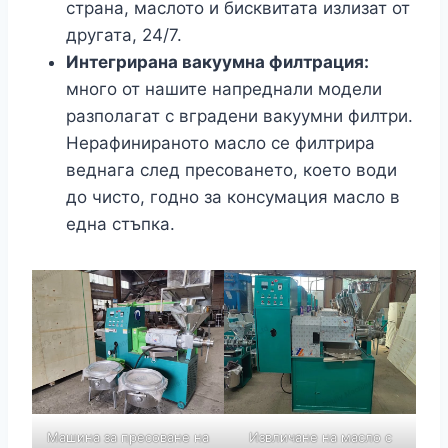
страна, маслото и бисквитата излизат от
другата, 24/7.
Интегрирана вакуумна филтрация:
много от нашите напреднали модели
разполагат с вградени вакуумни филтри.
Нерафинираното масло се филтрира
веднага след пресоването, което води
до чисто, годно за консумация масло в
една стъпка.
Машина за пресоване на
Извличане на масло с