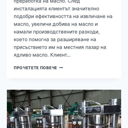
преработка на масло. След
инсталацията клиентът значително
подобри ефективността на извличане на
масло, увеличи добива на масло и
намали производствените разходи,
което помогна за разширяване на
присъствието им на местния пазар на
ядливо масло. Клиент…
КАК
ПРОЧЕТЕТЕ ПОВЕЧЕ
МАШИНАТА
ЗА
ПРЕСОВАНЕ
НА
МАСЛО
СЪС
ВИНТ
ПОМОГНА
НА
КОСОВСКИЯ