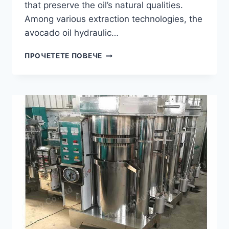
that preserve the oil’s natural qualities.
Among various extraction technologies, the
avocado oil hydraulic…
KEY
ПРОЧЕТЕТЕ ПОВЕЧЕ
FEATURES
OF
AN
AVOCADO
OIL
HYDRAULIC
PRESS
MACHINE