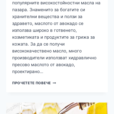
популярните високостойностни масла на
пазара. Знаменито за богатите си
хранителни вещества и ползи за
здравето, маслото от авокадо се
използва широко в готвенето,
козметиката и продуктите за грижа за
кожата. За да се получи
висококачествено масло, много
производители използват хидравлично
Whatsapp
пресово маслото от авокадо,
проектирано…
Email
КАКВО
ПРОЧЕТЕТЕ ПОВЕЧЕ
Е
Wechat
ХИДРАВЛИЧНА
ПРЕСА
Chat
ЗА
МАСЛО
ОТ