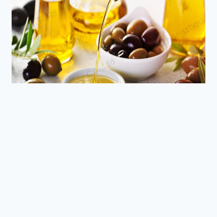
АВОКАДО?
NEWS
Хидравлична преса за
маслиново масло за
малки маслинови ферми
25 февруари, 2026
Reading Time:
4
minutes