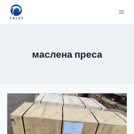
Към
съдържанието
маслена преса