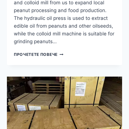
and colloid mill from us to expand local
peanut processing and food production.
The hydraulic oil press is used to extract
edible oil from peanuts and other oilseeds,
while the colloid mill machine is suitable for
grinding peanuts…
HOW
ПРОЧЕТЕТЕ ПОВЕЧЕ
A
CONGO
CUSTOMER
EXPANDED
PEANUT
PROCESSING
WITH
A
HYDRAULIC
OIL
PRESS?