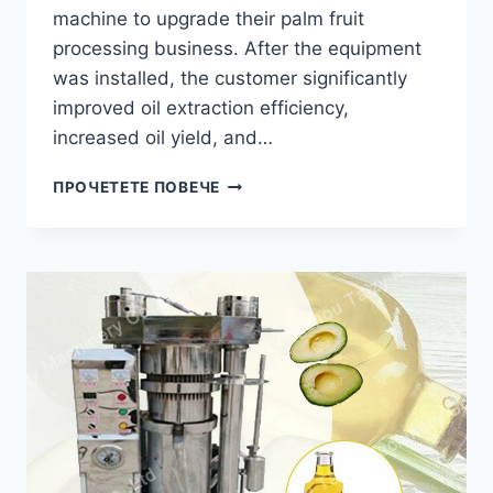
machine to upgrade their palm fruit
processing business. After the equipment
was installed, the customer significantly
improved oil extraction efficiency,
increased oil yield, and…
HOW
ПРОЧЕТЕТЕ ПОВЕЧЕ
A
PALM
OIL
PRESS
MACHINE
HELPED
A
BRAZILIAN
PROCESSOR
INCREASE
OIL
PRODUCTION?