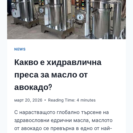
БИЗНЕС
С
МАСЛО
ДА
УВЕЛИЧИ
ПЕЧАЛБАТА?
NEWS
Какво е хидравлична
преса за масло от
авокадо?
март 20, 2026
Reading Time:
4
minutes
С нарастващото глобално търсене на
здравословни едрични масла, маслото
от авокадо се превърна в едно от най-