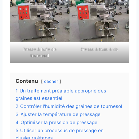
Presse à huile de
Presse à huile à vis
tournesol
Contenu
cacher
1
Un traitement préalable approprié des
graines est essentiel
2
Contrôler l'humidité des graines de tournesol
3
Ajuster la température de pressage
4
Optimiser la pression de pressage
5
Utiliser un processus de pressage en
plusieurs étapes