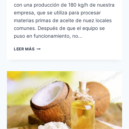
con una producción de 180 kg/h de nuestra
empresa, que se utiliza para procesar
materias primas de aceite de nuez locales
comunes. Después de que el equipo se
puso en funcionamiento, no...
DE
LEER MÁS
TALLER
EN
CASA
A
PEQUEÑA
FÁBRICA:
LA
MÁQUINA
DE
PRENSADO
DE
ACEITE
AYUDA