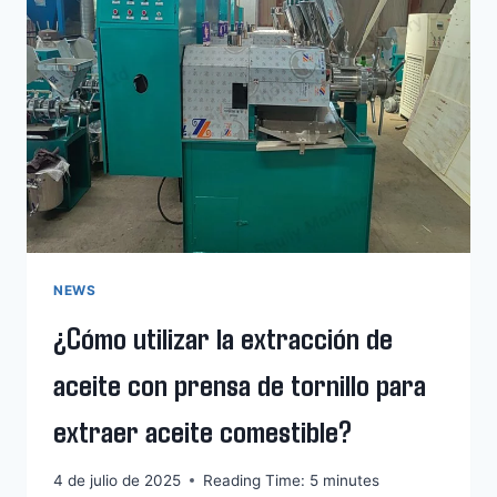
DE
PETRÓLEO
DE
MATERIAS
PRIMAS
DE
ALTO
Y
BAJO
CONTENIDO
DE
ACEITE
NEWS
¿Cómo utilizar la extracción de
aceite con prensa de tornillo para
extraer aceite comestible?
4 de julio de 2025
Reading Time:
5
minutes