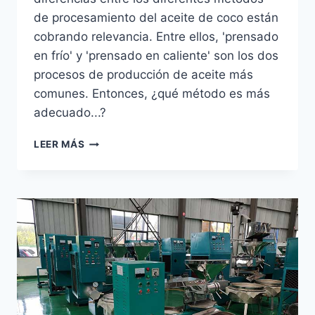
de procesamiento del aceite de coco están
cobrando relevancia. Entre ellos, 'prensado
en frío' y 'prensado en caliente' son los dos
procesos de producción de aceite más
comunes. Entonces, ¿qué método es más
adecuado...?
¿PRENSADO
LEER MÁS
EN
FRÍO
O
PRENSADO
EN
CALIENTE:
CUÁL
ES
MEJOR
PARA
EL