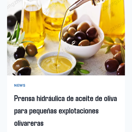
LA
LÍNEA
DE
PRODUCCIÓN
DE
ACEITE
DE
CACAHUETE?
NEWS
Prensa hidráulica de aceite de oliva
para pequeñas explotaciones
olivareras