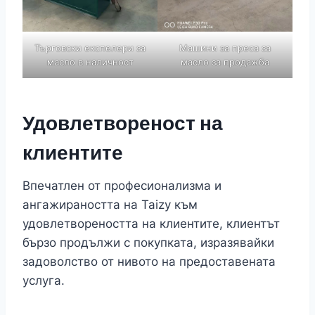
Търговски експелери за
Машини за преса за
масло в наличност
масло за продажба
Удовлетвореност на
клиентите
Впечатлен от професионализма и
ангажираността на Taizy към
удовлетвореността на клиентите, клиентът
бързо продължи с покупката, изразявайки
задоволство от нивото на предоставената
услуга.