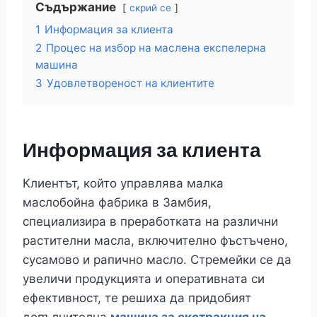
Съдържание
скрий се
1
Информация за клиента
2
Процес на избор на маслена експелерна
машина
3
Удовлетвореност на клиентите
Информация за клиента
Клиентът, който управлява малка
маслобойна фабрика в Замбия,
специализира в преработката на различни
растителни масла, включително фъстъчено,
сусамово и рапично масло. Стремейки се да
увеличи продукцията и оперативната си
ефективност, те решиха да придобият
допълнителна
машина за екстракция на