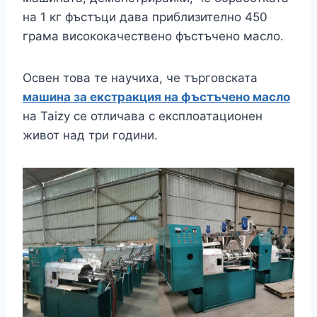
на 1 кг фъстъци дава приблизително 450
грама висококачествено фъстъчено масло.
Освен това те научиха, че търговската
машина за екстракция на фъстъчено масло
на Taizy се отличава с експлоатационен
живот над три години.