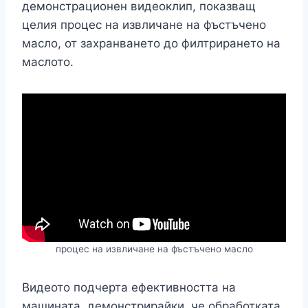
демонстрационен видеоклип, показващ
целия процес на извличане на фъстъчено
масло, от захранването до филтрирането на
маслото.
процес на извличане на фъстъчено масло
Видеото подчерта ефективността на
машината, демонстрирайки, че обработката