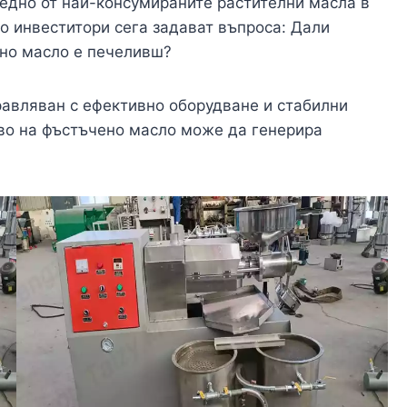
 едно от най-консумираните растителни масла в
о инвеститори сега задават въпроса: Дали
ено масло е печеливш?
равляван с ефективно оборудване и стабилни
тво на фъстъчено масло може да генерира