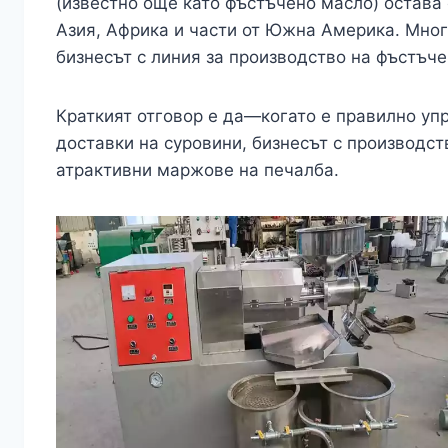
(известно още като фъстъчено масло) остава
Азия, Африка и части от Южна Америка. Мног
бизнесът с линия за производство на фъстъч
Краткият отговор е да—когато е правилно уп
доставки на суровини, бизнесът с производс
атрактивни маржове на печалба.