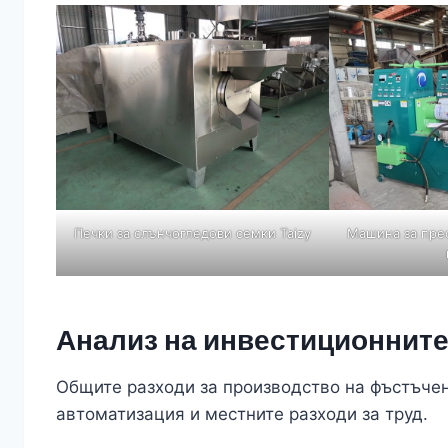
Печки за слънчогледови семки Taizy
Машина за пре
Анализ на инвестиционните
Общите разходи за производство на фъстъчен
автоматизация и местните разходи за труд.