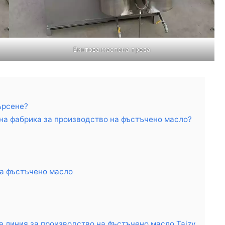
Винтова маслена преса
ърсене?
на фабрика за производство на фъстъчено масло?
на фъстъчено масло
 линия за производство на фъстъчено масло Taizy