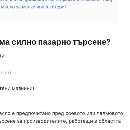
 масло за малки инвеститори?
ма силно пазарно търсене?
ди:
жене)
тени мазнини)
асло е предпочитано пред соевото или палмовото
ърсене за производителите, работещи в областта