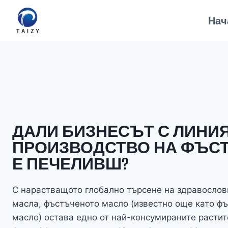
Към
Нач
съдържанието
ДАЛИ БИЗНЕСЪТ С ЛИНИЯ
ПРОИЗВОДСТВО НА ФЪС
Е ПЕЧЕЛИВШ?
С нарастващото глобално търсене на здравослов
масла, фъстъченото масло (известно още като ф
масло) остава едно от най-консумираните растит