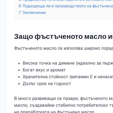
6
Подходяща ли е производството на фъстъчено
7
Заключение
Защо фъстъченото масло и
Фъстъченото масло се използва широко пора
Висока точка на димене (идеално за пър
Богат вкус и аромат
Хранителна стойност (витамин Е и ненаси
Дълъг срок на годност
В много развиващи се пазари, фъстъченото м
масло, създавайки стабилно потребителско т
на преработката на фъстъчено масло.