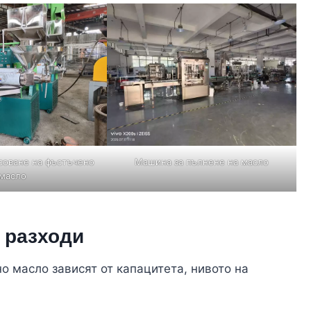
соване на фъстъчено
Машина за пълнене на масло
масло
 разходи
о масло зависят от капацитета, нивото на