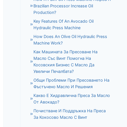
Brazilian Processor Increase Oil
Production?
Key Features Of An Avocado Oil
Hydraulic Press Machine
How Does An Olive Oil Hydraulic Press
Machine Work?
Как Машината За Пресоване На
Масло Със Винт Помогна На
Косовския Бизнес С Масло Да
Увеличи Печалбата?
Общи Проблеми При Пресоването На
Фъстъчено Масло И Решения
Какво Е Хидравлична Преса За Масло
От Авокадо?
Почистване И Поддръжка На Преса
За Кокосово Масло С Винт