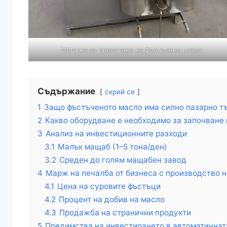
Машина за пресоване на фъстъчено масло
Съдържание
скрий се
1
Защо фъстъченото масло има силно пазарно т
2
Какво оборудване е необходимо за започване 
3
Анализ на инвестиционните разходи
3.1
Малък мащаб (1–5 тона/ден)
3.2
Среден до голям мащабен завод
4
Марж на печалба от бизнеса с производство 
4.1
Цена на суровите фъстъци
4.2
Процент на добив на масло
4.3
Продажба на странични продукти
5
Предимства на инвестирането в автоматичната