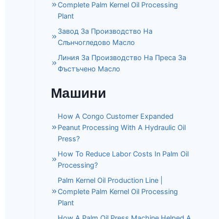
Complete Palm Kernel Oil Processing
Plant
Завод За Производство На
Слънчогледово Масло
Линия За Производство На Преса За
Фъстъчено Масло
Машини
How A Congo Customer Expanded
Peanut Processing With A Hydraulic Oil
Press?
How To Reduce Labor Costs In Palm Oil
Processing?
Palm Kernel Oil Production Line |
Complete Palm Kernel Oil Processing
Plant
How A Palm Oil Press Machine Helped A