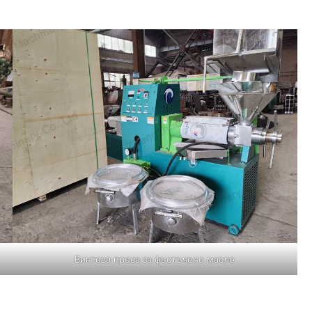
Винтова преса за фъстъчено масло