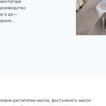
нвеститори
производство
ор е да—
удване…
словни растителни масла, фъстъченото масло