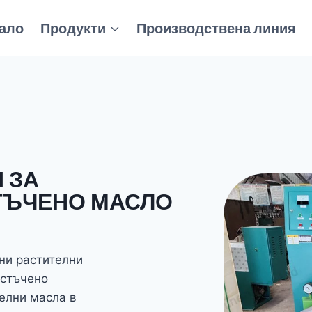
ало
Продукти
Производствена линия
 ЗА
ТЪЧЕНО МАСЛО
ни растителни
ъстъчено
елни масла в