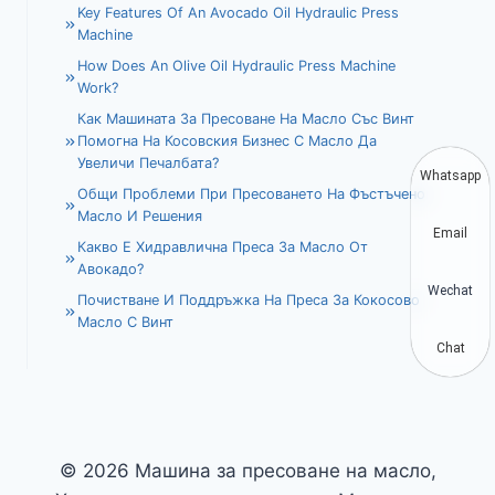
Key Features Of An Avocado Oil Hydraulic Press
Machine
How Does An Olive Oil Hydraulic Press Machine
Work?
Как Машината За Пресоване На Масло Със Винт
Помогна На Косовския Бизнес С Масло Да
Увеличи Печалбата?
Whatsapp
Общи Проблеми При Пресоването На Фъстъчено
Масло И Решения
Email
Какво Е Хидравлична Преса За Масло От
Авокадо?
Wechat
Почистване И Поддръжка На Преса За Кокосово
Масло С Винт
Chat
© 2026 Машина за пресоване на масло,