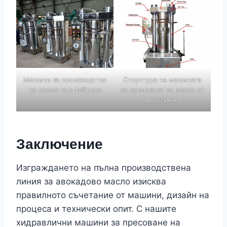
Машини за производство
Структура на машината
на масло във фабрика
за извличане на масло от
маслини
Заключение
Изграждането на пълна производствена
линия за авокадово масло изисква
правилното съчетание от машини, дизайн на
процеса и технически опит. С нашите
хидравлични машини за пресоване на