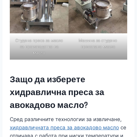
Студена преса за масло
Машина за студено
за производство на
пресовано масло
масло
Защо да изберете
хидравлична преса за
авокадово масло?
Сред различните технологии за извличане,
хидравличната преса за авокадово масло
се
отличава с работа при ниски температури и