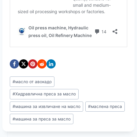
Етикети
#
масло от авокадо
на
#
Хидравлична преса за масло
публикацията:
#
машина за извличане на масло
#
маслена преса
#
машина за преса за масло