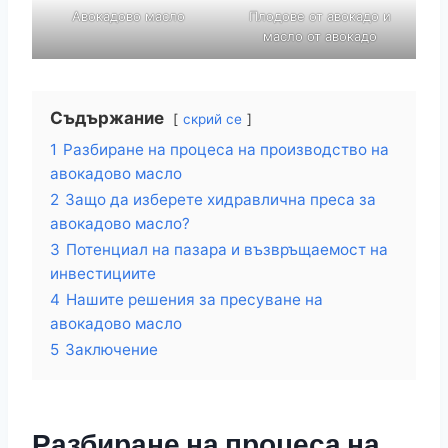
Авокадово масло
Плодове от авокадо и
масло от авокадо
Съдържание
скрий се
1
Разбиране на процеса на производство на
авокадово масло
2
Защо да изберете хидравлична преса за
авокадово масло?
3
Потенциал на пазара и възвръщаемост на
инвестициите
4
Нашите решения за пресуване на
авокадово масло
5
Заключение
Разбиране на процеса на