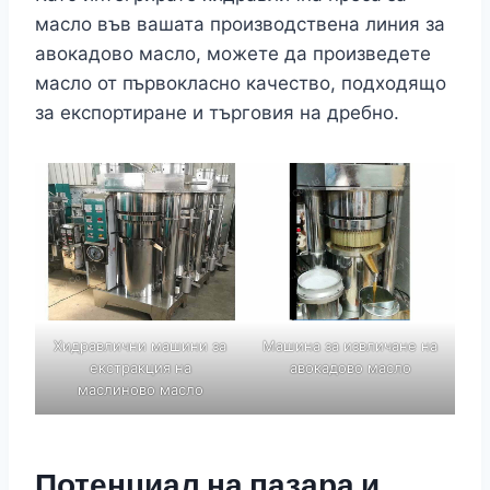
масло във вашата производствена линия за
авокадово масло, можете да произведете
масло от първокласно качество, подходящо
за експортиране и търговия на дребно.
Хидравлични машини за
Машина за извличане на
екстракция на
авокадово масло
маслиново масло
Потенциал на пазара и