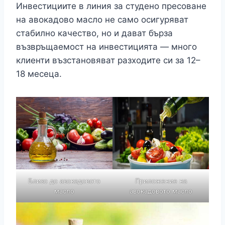
Инвестициите в линия за студено пресоване
на авокадово масло не само осигуряват
стабилно качество, но и дават бърза
възвръщаемост на инвестицията — много
клиенти възстановяват разходите си за 12–
18 месеца.
Близо до авокадовото
Приложение на
масло
авокадовото масло