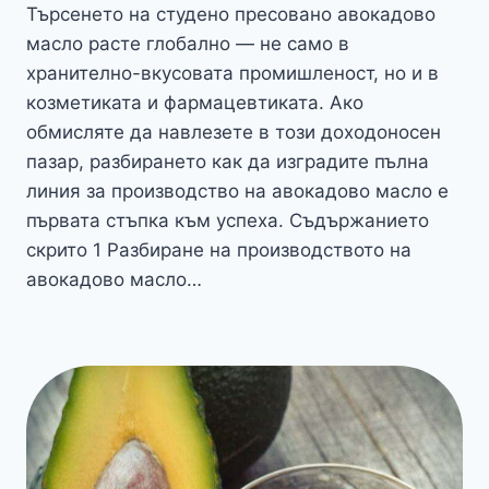
Търсенето на студено пресовано авокадово
масло расте глобално — не само в
хранително-вкусовата промишленост, но и в
козметиката и фармацевтиката. Ако
обмисляте да навлезете в този доходоносен
пазар, разбирането как да изградите пълна
линия за производство на авокадово масло е
първата стъпка към успеха. Съдържанието
скрито 1 Разбиране на производството на
авокадово масло…