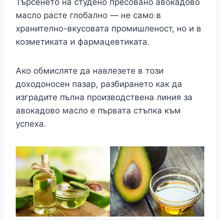
Търсенето на студено пресовано авокадово
масло расте глобално — не само в
хранително-вкусовата промишленост, но и в
козметиката и фармацевтиката.
Ако обмисляте да навлезете в този
доходоносен пазар, разбирането как да
изградите пълна производствена линия за
авокадово масло е първата стъпка към
успеха.