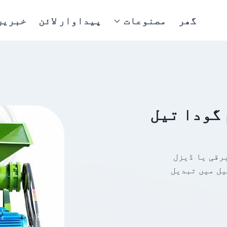
گھر
مصنوعات
پیداوار لائن
خبریں
 گودا تیل
برقی یا ڈیزل
یل میں تبدیل