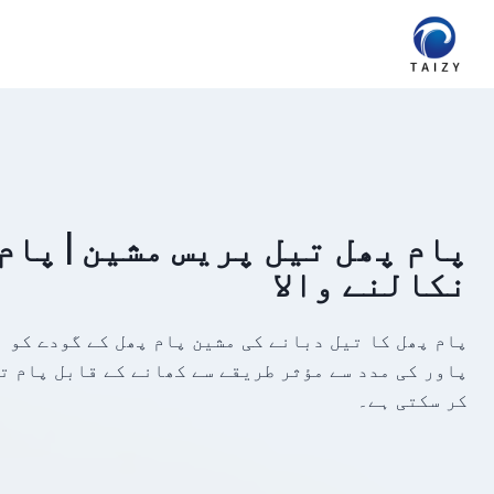
Ski
t
conten
پام پھل تیل پریس مشین | پام
نکالنے والا
پام پھل کا تیل دبانے کی مشین پام پھل کے گودے کو 
پاور کی مدد سے مؤثر طریقے سے کھانے کے قابل پام ت
کر سکتی ہے۔