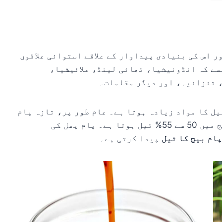
ر اس کی بنیادی پیداوار کے علاقے استوائی علاقوں
، جیسے کہ انڈونیشیا، تھائی لینڈ، ملائیشیا،
 تنزانیہ، اور دیگر مقامات۔
یل کا مواد زیادہ ہوتا ہے۔ عام طور پر، تازہ پام
گوشت میں 46 سے 50% تیل ہوتا ہے اور پام کے بیج میں 50 سے 55% تیل ہوتا ہے۔ پام پھل کی
پام بیج کا تیل
پیدا کرتی ہے۔