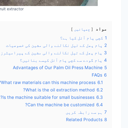
uit extractor
مواد
چھپائیں
1
کچی پام آئل کیا ہے؟
2
پام پھل کے تیل نکالنے والی مشین کی خصوصیات
3
پام پھل کے تیل نکالنے والی مشین کے پیرامیٹرز
4
پام گودے سے کچی پام آئل کیسے بنائیں؟
Advantages of Our Palm Oil Press Machine
5
FAQs
6
What raw materials can this machine process?
6.1
What is the oil extraction method?
6.2
Is the machine suitable for small businesses?
6.3
Can the machine be customized?
6.4
7
ہم سے رابطہ کریں
Related Products
8