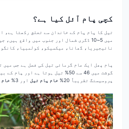
کچی پام آئل کیا ہے؟
تیل کا پام پام کے خاندان سے تعلق رکھتا ہے، او
میں 5~10 ڈگری شمال اور جنوب میں واقع ہیں
نائیجیریا، گھانا، میکسیکو، کولمبیا، کانگو،
پام پھل ایک عام گرمائی تیل کی فصل ہے جس میں ت
پروسیسنگ تقریباً 20%
خام پام تیل
اور 3%
خام 