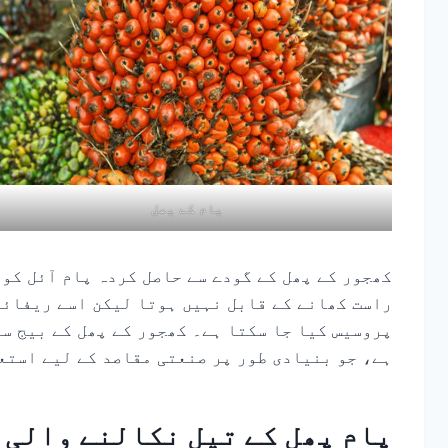
پام کے پھل
کھجور کے پھل کے گودے سے حاصل کردہ پام آئل کو 
راست کھانے کے قابل نہیں ہوتا لیکن اسے ریفائنن
پروسیس کیا جا سکتا ہے۔ کھجور کے پھل کے بیج سے
ہے، جو بنیادی طور پر صنعتی مقاصد کے لیے استع
پام پھل کے تیل نکالنے والی 