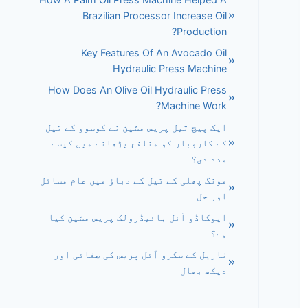
Brazilian Processor Increase Oil
Production?
Key Features Of An Avocado Oil
Hydraulic Press Machine
How Does An Olive Oil Hydraulic Press
Machine Work?
ایک پیچ تیل پریس مشین نے کوسوو کے تیل
کے کاروبار کو منافع بڑھانے میں کیسے
مدد دی؟
مونگ پھلی کے تیل کے دباؤ میں عام مسائل
اور حل
ایوکاڈو آئل ہائیڈرولک پریس مشین کیا
ہے؟
ناریل کے سکرو آئل پریس کی صفائی اور
دیکھ بھال