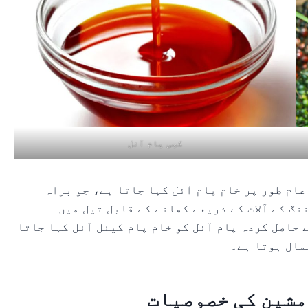
کچی پام آئل
عام طور پر خام پام آئل کہا جاتا ہے، جو براہ
گ کے آلات کے ذریعے کھانے کے قابل تیل میں
 حاصل کردہ پام آئل کو خام پام کینل آئل کہا جاتا
مال ہوتا ہے۔
مشین کی خصوصیات