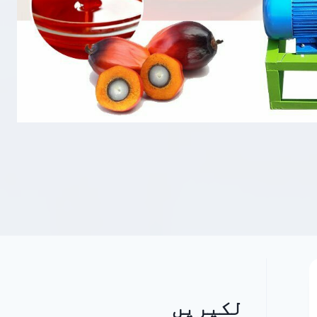
لکیریں