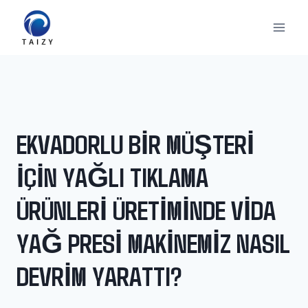
Skip
to
content
EKVADORLU BIR MÜŞTERI
İÇIN YAĞLI TIKLAMA
ÜRÜNLERI ÜRETIMINDE VIDA
YAĞ PRESI MAKINEMIZ NASIL
DEVRIM YARATTI?