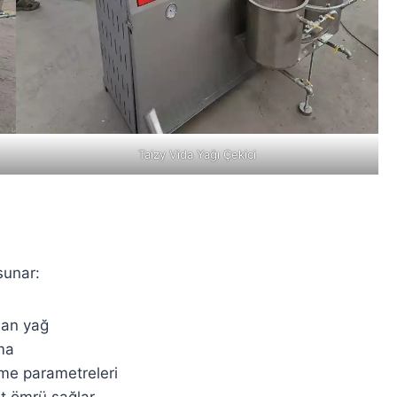
Taizy Vida Yağı Çekici
sunar:
lan yağ
şma
eme parametreleri
et ömrü sağlar