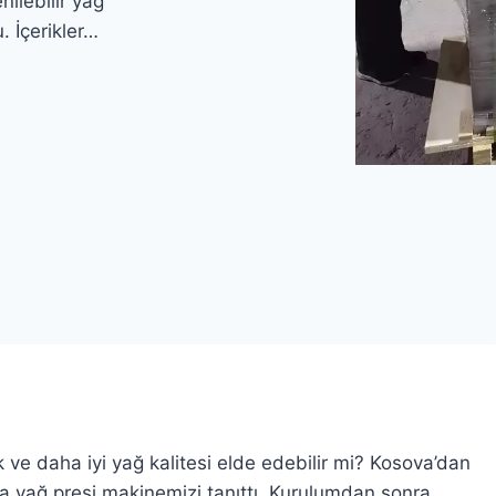
nilebilir yağ
. İçerikler…
ik ve daha iyi yağ kalitesi elde edebilir mi? Kosova’dan
vida yağ presi makinemizi tanıttı. Kurulumdan sonra,