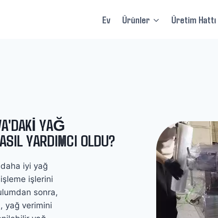
Ev
Ürünler
Üretim Hattı
VA'DAKI YAĞ
ASIL YARDIMCI OLDU?
 daha iyi yağ
işleme işlerini
urulumdan sonra,
, yağ verimini