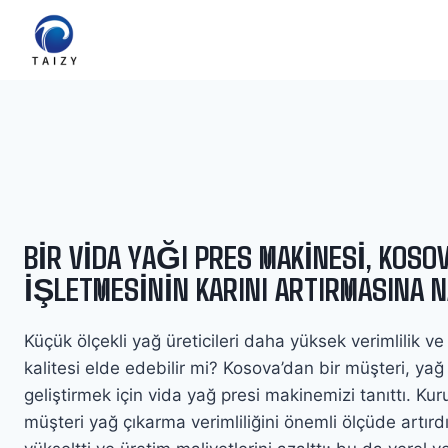
Skip
to
content
BIR VIDA YAĞI PRES MAKINESI, KOSO
İŞLETMESININ KARINI ARTIRMASINA N
Küçük ölçekli yağ üreticileri daha yüksek verimlilik ve
kalitesi elde edebilir mi? Kosova’dan bir müşteri, yağ 
geliştirmek için vida yağ presi makinemizi tanıttı. K
müşteri yağ çıkarma verimliliğini önemli ölçüde artırdı