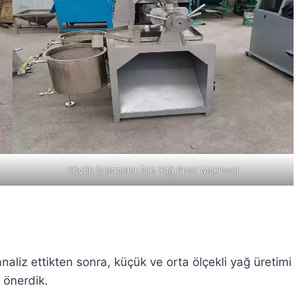
Küçük İşletmeler İçin Yağ Presi Makinesi
aliz ettikten sonra, küçük ve orta ölçekli yağ üretimi
 önerdik.