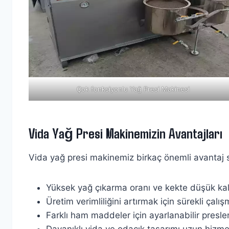
Çok fonksiyonlu Yağ Presi Makinesi
Vida Yağ Presi Makinemizin Avantajları
Vida yağ presi makinemiz birkaç önemli avantaj 
Yüksek yağ çıkarma oranı ve kekte düşük ka
Üretim verimliliğini artırmak için sürekli çalı
Farklı ham maddeler için ayarlanabilir presl
Dayanıklı vida ve odacık tasarımı uzun hizm