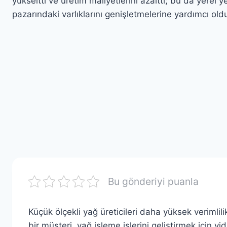
yükseltti ve üretim maliyetlerini azalttı; bu da yerel ye
pazarındaki varlıklarını genişletmelerine yardımcı oldu
Bu gönderiyi puanla
Küçük ölçekli yağ üreticileri daha yüksek verimlil
bir müşteri, yağ işleme işlerini geliştirmek için 