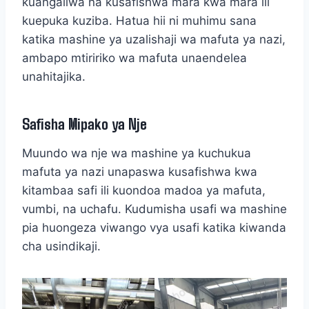
kuangaliwa na kusafishwa mara kwa mara ili
kuepuka kuziba. Hatua hii ni muhimu sana
katika mashine ya uzalishaji wa mafuta ya nazi,
ambapo mtiririko wa mafuta unaendelea
unahitajika.
Safisha Mipako ya Nje
Muundo wa nje wa mashine ya kuchukua
mafuta ya nazi unapaswa kusafishwa kwa
kitambaa safi ili kuondoa madoa ya mafuta,
vumbi, na uchafu. Kudumisha usafi wa mashine
pia huongeza viwango vya usafi katika kiwanda
cha usindikaji.