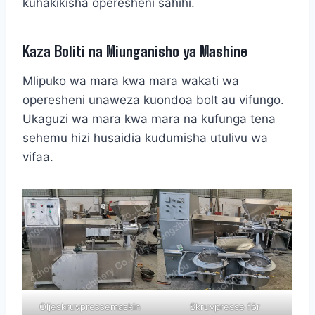
kuhakikisha operesheni sahihi.
Kaza Boliti na Miunganisho ya Mashine
Mlipuko wa mara kwa mara wakati wa
operesheni unaweza kuondoa bolt au vifungo.
Ukaguzi wa mara kwa mara na kufunga tena
sehemu hizi husaidia kudumisha utulivu wa
vifaa.
Oljeskruvpressemaskin
Skruvpresse för