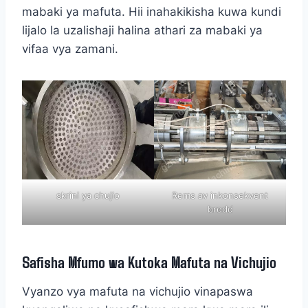
mabaki ya mafuta. Hii inahakikisha kuwa kundi
lijalo la uzalishaji halina athari za mabaki ya
vifaa vya zamani.
skrini ya chujio
Rems av inkonsekvent
bredd
Safisha Mfumo wa Kutoka Mafuta na Vichujio
Vyanzo vya mafuta na vichujio vinapaswa