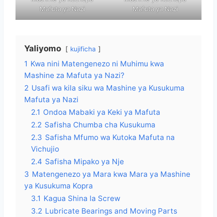
Mafuta ya Nazi
Mafuta ya Nazi
Yaliyomo
kujificha
1
Kwa nini Matengenezo ni Muhimu kwa
Mashine za Mafuta ya Nazi?
2
Usafi wa kila siku wa Mashine ya Kusukuma
Mafuta ya Nazi
2.1
Ondoa Mabaki ya Keki ya Mafuta
2.2
Safisha Chumba cha Kusukuma
2.3
Safisha Mfumo wa Kutoka Mafuta na
Vichujio
2.4
Safisha Mipako ya Nje
3
Matengenezo ya Mara kwa Mara ya Mashine
ya Kusukuma Kopra
3.1
Kagua Shina la Screw
3.2
Lubricate Bearings and Moving Parts