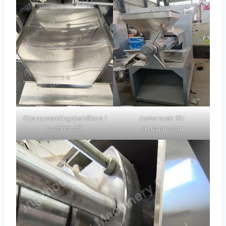
Oljeuppsamlingsbehållare i
Justerspak för
rostfritt stål
skruvpressar