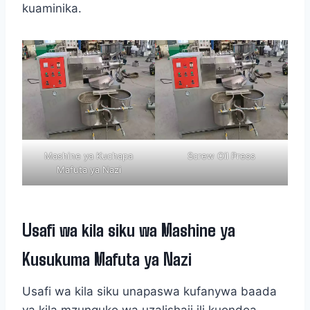
kuaminika.
Mashine ya Kuchapa
Screw Oil Press
Mafuta ya Nazi
Usafi wa kila siku wa Mashine ya
Kusukuma Mafuta ya Nazi
Usafi wa kila siku unapaswa kufanywa baada