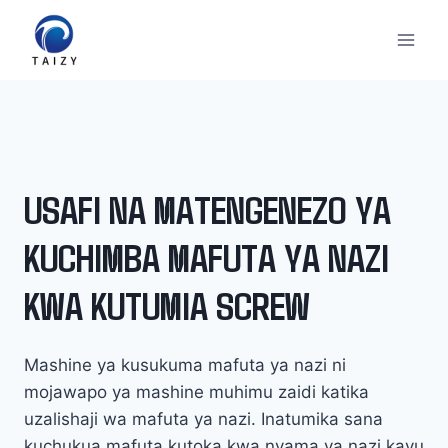
Skip
to
content
USAFI NA MATENGENEZO YA
KUCHIMBA MAFUTA YA NAZI
KWA KUTUMIA SCREW
Mashine ya kusukuma mafuta ya nazi ni
mojawapo ya mashine muhimu zaidi katika
uzalishaji wa mafuta ya nazi. Inatumika sana
kuchukua mafuta kutoka kwa nyama ya nazi kavu