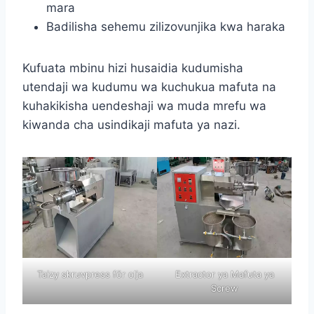
mara
Badilisha sehemu zilizovunjika kwa haraka
Kufuata mbinu hizi husaidia kudumisha
utendaji wa kudumu wa kuchukua mafuta na
kuhakikisha uendeshaji wa muda mrefu wa
kiwanda cha usindikaji mafuta ya nazi.
Taizy skruvpress för olja
Extractor ya Mafuta ya
Screw