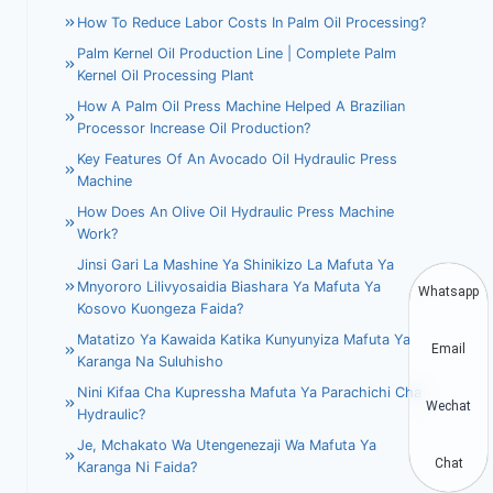
How To Reduce Labor Costs In Palm Oil Processing?
Palm Kernel Oil Production Line | Complete Palm
Kernel Oil Processing Plant
How A Palm Oil Press Machine Helped A Brazilian
Processor Increase Oil Production?
Key Features Of An Avocado Oil Hydraulic Press
Machine
How Does An Olive Oil Hydraulic Press Machine
Work?
Jinsi Gari La Mashine Ya Shinikizo La Mafuta Ya
Mnyororo Lilivyosaidia Biashara Ya Mafuta Ya
Whatsapp
Kosovo Kuongeza Faida?
Matatizo Ya Kawaida Katika Kunyunyiza Mafuta Ya
Email
Karanga Na Suluhisho
Nini Kifaa Cha Kupressha Mafuta Ya Parachichi Cha
Wechat
Hydraulic?
Je, Mchakato Wa Utengenezaji Wa Mafuta Ya
Chat
Karanga Ni Faida?