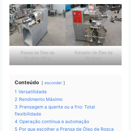
Prensa de Óleo de
Extractor de Óleo de
Parafuso Taizy
Parafuso
Conteúdo
esconder
1
Versatilidade
2
Rendimento Máximo
3
Prensagem a quente ou a frio: Total
flexibilidade
4
Operação contínua e automação
5
Por que escolher a Prensa de Óleo de Rosca