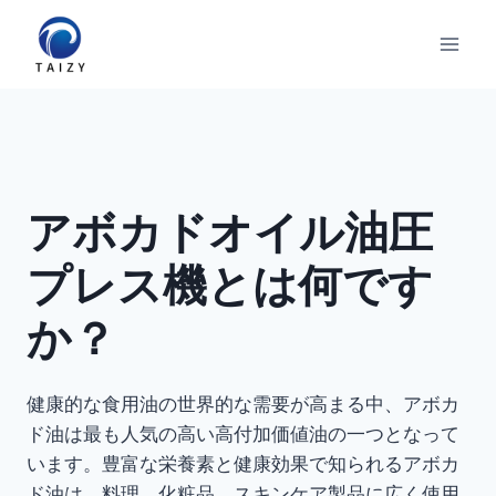
内
容
を
ス
キ
ッ
プ
アボカドオイル油圧
プレス機とは何です
か？
健康的な食用油の世界的な需要が高まる中、アボカ
ド油は最も人気の高い高付加価値油の一つとなって
います。豊富な栄養素と健康効果で知られるアボカ
ド油は、料理、化粧品、スキンケア製品に広く使用