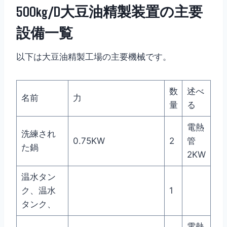
500kg/D大豆油精製装置の主要
設備一覧
以下は大豆油精製工場の主要機械です。
数
述べ
名前
力
量
る
電熱
洗練され
0.75KW
2
管
た鍋
2KW
温水タン
ク、温水
1
タンク、
電熱