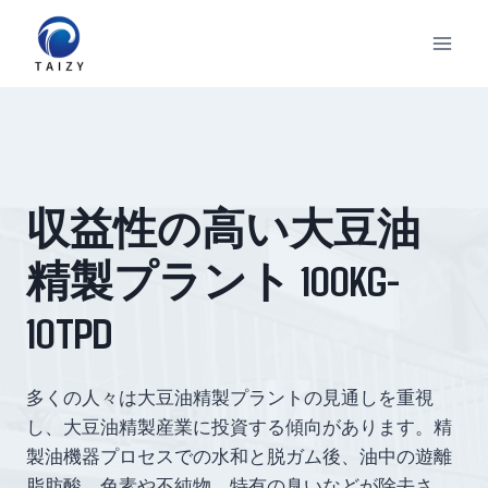
内
容
を
ス
キ
ッ
プ
収益性の高い大豆油
精製プラント 100KG-
10TPD
多くの人々は大豆油精製プラントの見通しを重視
し、大豆油精製産業に投資する傾向があります。精
製油機器プロセスでの水和と脱ガム後、油中の遊離
脂肪酸、色素や不純物、特有の臭いなどが除去さ